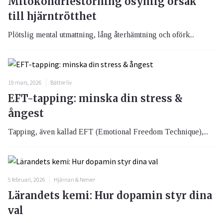
Mitokondriestörning osynlig orsak
till hjärntrötthet
Plötslig mental utmattning, lång återhämtning och oförk...
19 mars, 2026
Bättre liv
EFT-tapping: minska din stress &
ångest
Tapping, även kallad EFT (Emotional Freedom Technique),...
5 februari, 2026
Hjärnan & Nerver
Lärandets kemi: Hur dopamin styr dina
val