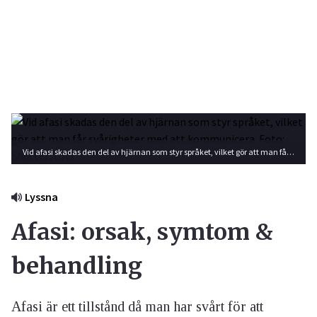
Vid afasi skadas den del av hjärnan som styr språket, vilket gör att man får svårigheter med att kommunicera. Foto: Shutterstock
Lyssna
Afasi: orsak, symtom &
behandling
Afasi är ett tillstånd då man har svårt för att