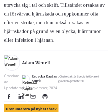
uttrycka sig i tal och skrift. Tillståndet orsakas av
en förvärvad hjärnskada och uppkommer ofta
efter en stroke, men kan också orsakas av
hjärnskador på grund av en olycka, hjärntumör
eller infektion i hjärnan.
Adam Wenell
Granskad
Rebecka Kaplan
, Chefredaktör, Specialistläkare i
Sturk
gynekologi/obstetrik
av:
Uppdaterad: 12 november, 2024
Prenumerera på nyhetsbrev