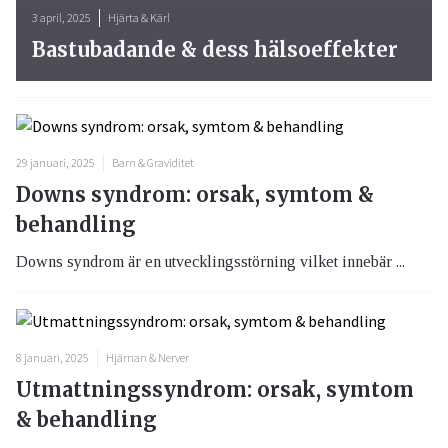
3 april, 2025
Hjärta & Kärl
Bastubadande & dess hälsoeffekter
29 januari, 2025
Barn & Graviditet
Downs syndrom: orsak, symtom &
behandling
Downs syndrom är en utvecklingsstörning vilket innebär ...
8 januari, 2025
Hjärnan & Nerver
Utmattningssyndrom: orsak, symtom
& behandling