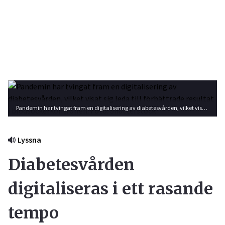
Pandemin har tvingat fram en digitalisering av diabetesvården, vilket visat sig leda till förbättrade resultat i blodsockerkontrollen. Foto: Shutterstock
Lyssna
Diabetesvården
digitaliseras i ett rasande
tempo