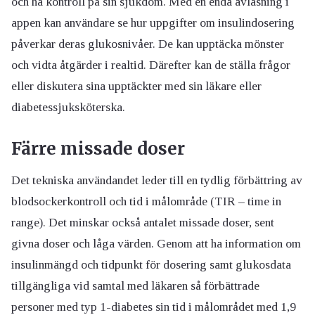
och ha kontroll på sin sjukdom. Med en enda avläsning i
appen kan användare se hur uppgifter om insulindosering
påverkar deras glukosnivåer. De kan upptäcka mönster
och vidta åtgärder i realtid. Därefter kan de ställa frågor
eller diskutera sina upptäckter med sin läkare eller
diabetessjuksköterska.
Färre missade doser
Det tekniska användandet leder till en tydlig förbättring av
blodsockerkontroll och tid i målområde (TIR – time in
range). Det minskar också antalet missade doser, sent
givna doser och låga värden. Genom att ha information om
insulinmängd och tidpunkt för dosering samt glukosdata
tillgängliga vid samtal med läkaren så förbättrade
personer med typ 1-diabetes sin tid i målområdet med 1,9