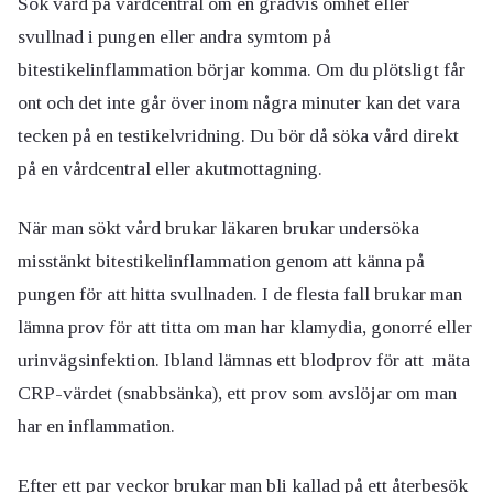
Sök vård på vårdcentral om en gradvis ömhet eller
svullnad i pungen eller andra symtom på
bitestikelinflammation börjar komma. Om du plötsligt får
ont och det inte går över inom några minuter kan det vara
tecken på en testikelvridning. Du bör då söka vård direkt
på en vårdcentral eller akutmottagning.
När man sökt vård brukar läkaren brukar undersöka
misstänkt bitestikelinflammation genom att känna på
pungen för att hitta svullnaden. I de flesta fall brukar man
lämna prov för att titta om man har klamydia, gonorré eller
urinvägsinfektion. Ibland lämnas ett blodprov för att mäta
CRP-värdet (snabbsänka), ett prov som avslöjar om man
har en inflammation.
Efter ett par veckor brukar man bli kallad på ett återbesök