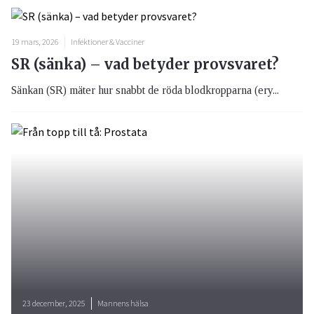
19 mars, 2026
Infektioner & Vacciner
SR (sänka) – vad betyder provsvaret?
Sänkan (SR) mäter hur snabbt de röda blodkropparna (ery...
23 december, 2025
Mannens hälsa