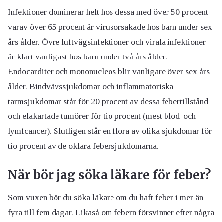
Infektioner dominerar helt hos dessa med över 50 procent
varav över 65 procent är virusorsakade hos barn under sex
års ålder. Övre luftvägsinfektioner och virala infektioner
är klart vanligast hos barn under två års ålder.
Endocarditer och mononucleos blir vanligare över sex års
ålder. Bindvävssjukdomar och inflammatoriska
tarmsjukdomar står för 20 procent av dessa febertillstånd
och elakartade tumörer för tio procent (mest blod-och
lymfcancer). Slutligen står en flora av olika sjukdomar för
tio procent av de oklara febersjukdomarna.
När bör jag söka läkare för feber?
Som vuxen bör du söka läkare om du haft feber i mer än
fyra till fem dagar. Likaså om febern försvinner efter några