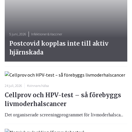
5 juni, 2026
Infektioner & Vacciner
Postcovid kopplas inte till aktiv
hjärnskada
24 juli, 2026
Kvinnans hälsa
Cellprov och HPV-test – så förebyggs
livmoderhalscancer
Det organiserade screeningprogrammet för livmoderhalsca...