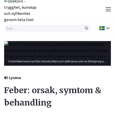
Ordet feber kommer från latinets febris och definieras som en förhöjning av kroppstemperaturen över 37.5 grader på morgonen respektive 38 grader på eftermiddagen. Foto: Shutterstock
Lyssna
Feber: orsak, symtom &
behandling