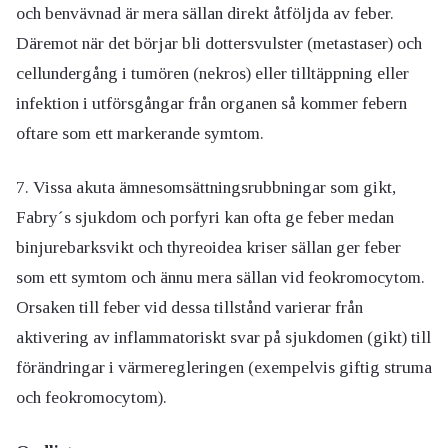
och benvävnad är mera sällan direkt åtföljda av feber.
Däremot när det börjar bli dottersvulster (metastaser) och
cellundergång i tumören (nekros) eller tilltäppning eller
infektion i utförsgångar från organen så kommer febern
oftare som ett markerande symtom.
7. Vissa akuta ämnesomsättningsrubbningar som gikt,
Fabry´s sjukdom och porfyri kan ofta ge feber medan
binjurebarksvikt och thyreoidea kriser sällan ger feber
som ett symtom och ännu mera sällan vid feokromocytom.
Orsaken till feber vid dessa tillstånd varierar från
aktivering av inflammatoriskt svar på sjukdomen (gikt) till
förändringar i värmeregleringen (exempelvis giftig struma
och feokromocytom).