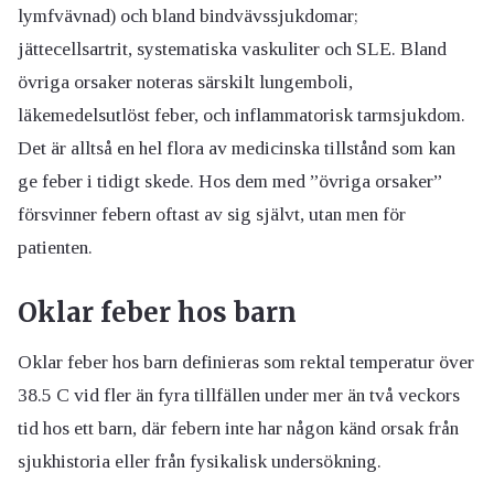
lymfvävnad) och bland bindvävssjukdomar;
jättecellsartrit, systematiska vaskuliter och SLE. Bland
övriga orsaker noteras särskilt lungemboli,
läkemedelsutlöst feber, och inflammatorisk tarmsjukdom.
Det är alltså en hel flora av medicinska tillstånd som kan
ge feber i tidigt skede. Hos dem med ”övriga orsaker”
försvinner febern oftast av sig självt, utan men för
patienten.
Oklar feber hos barn
Oklar feber hos barn definieras som rektal temperatur över
38.5 C vid fler än fyra tillfällen under mer än två veckors
tid hos ett barn, där febern inte har någon känd orsak från
sjukhistoria eller från fysikalisk undersökning.