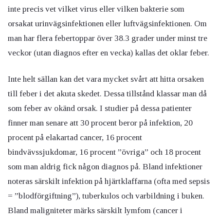
inte precis vet vilket virus eller vilken bakterie som
orsakat urinvägsinfektionen eller luftvägsinfektionen. Om
man har flera febertoppar över 38.3 grader under minst tre
veckor (utan diagnos efter en vecka) kallas det oklar feber.
Inte helt sällan kan det vara mycket svårt att hitta orsaken
till feber i det akuta skedet. Dessa tillstånd klassar man då
som feber av okänd orsak. I studier på dessa patienter
finner man senare att 30 procent beror på infektion, 20
procent på elakartad cancer, 16 procent
bindvävssjukdomar, 16 procent ”övriga” och 18 procent
som man aldrig fick någon diagnos på. Bland infektioner
noteras särskilt infektion på hjärtklaffarna (ofta med sepsis
= ”blodförgiftning”), tuberkulos och varbildning i buken.
Bland maligniteter märks särskilt lymfom (cancer i