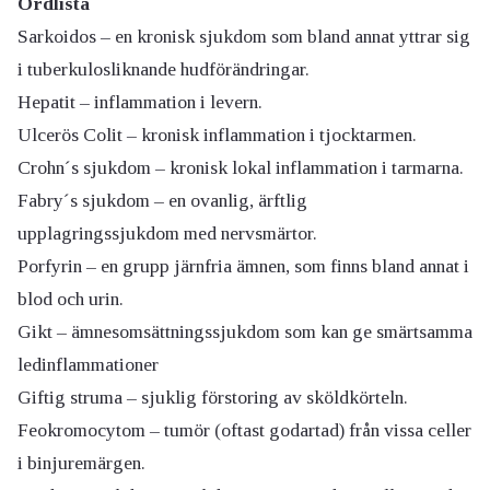
Ordlista
Sarkoidos – en kronisk sjukdom som bland annat yttrar sig
i tuberkulosliknande hudförändringar.
Hepatit – inflammation i levern.
Ulcerös Colit – kronisk inflammation i tjocktarmen.
Crohn´s sjukdom – kronisk lokal inflammation i tarmarna.
Fabry´s sjukdom – en ovanlig, ärftlig
upplagringssjukdom med nervsmärtor.
Porfyrin – en grupp järnfria ämnen, som finns bland annat i
blod och urin.
Gikt – ämnesomsättningssjukdom som kan ge smärtsamma
ledinflammationer
Giftig struma – sjuklig förstoring av sköldkörteln.
Feokromocytom – tumör (oftast godartad) från vissa celler
i binjuremärgen.