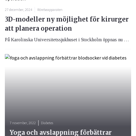
27 december, 2024
Rörelseapparaten
3D-modeller ny möjlighet för kirurger
att planera operation
På Karolinska Universitetssjukhuset i Stockholm öppnas nu ett 3D-center. Här kan kirurger få hjälp med att skriva ut 3D-modeller av ett deformerat knä eller en krokig rygg när de planerar en operation. Med den nya tekniken går det också att skapa en exakt kopia av en nyfödd babys lilla hjärta.
7 november, 2022
Diabetes
Yoga och avslappning förbättrar