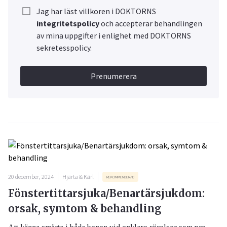
Jag har läst villkoren i DOKTORNS
integritetspolicy
och accepterar behandlingen
av mina uppgifter i enlighet med DOKTORNS
sekretesspolicy.
Prenumerera
20 december, 2024
Hjärta & Kärl
REKOMMENDERAD
Fönstertittarsjuka/Benartärsjukdom:
orsak, symtom & behandling