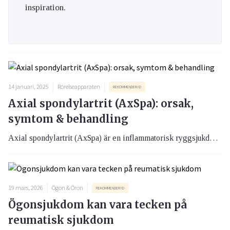
inspiration.
14 januari, 2025
Rörelseapparaten
REKOMMENDERAD
Axial spondylartrit (AxSpa): orsak,
symtom & behandling
Axial spondylartrit (AxSpa) är en inflammatorisk ryggsjukdom som främst drabbar kotpelaren och korsbensleder (sakroiliakaleder), men som även ger inflammationer i mindre leder och i senfästen. Sjukdomen drabbar främst yngre personer, oftast män, och leder till smärta och stelhet i ryggen. Det finns också en stark koppling mellan AxSpa och ögonsjukdomen uveit, som i sällsynta fall kan leda till blindhet. Oftast kommer ryggvärken före ögonbesvären, men ibland är det tvärtom. Mer än en tredjedel av AxSpa patienter drabbas av denna ibland svårupptäckta samsjuklighet.
19 mars, 2026
Ögon & Öron
REKOMMENDERAD
Ögonsjukdom kan vara tecken på
reumatisk sjukdom