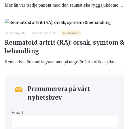
Mer än var tredje patient med den reumatiska ryggsjukdomen axial spondylartrit (AxSpa) får också ögonsjukdomen uveit, en inflammation i ögats druvhinna. Trots att sambandet är klarlagt och välkänt kan det ibland dröja lång tid innan patienten utreds och får rätt diagnos.
23 januari, 2025
Rörelseapparaten
REKOMMENDERAD
Reumatoid artrit (RA): orsak, symtom &
behandling
Reumatism är samlingsnamnet på ungefär åttio olika sjukdomar och en av de vanligaste diagnoserna är artros, reumatoid artrit (RA), även känt som ledgångsreumatism. Det finns olika behandlingsalternativ för dig som drabbas av ledgångsreumatism och forskningen har bara de senaste åren gjort stora framsteg på området.
Prenumerera på vårt
nyhetsbrev
Email