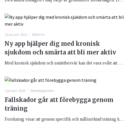
12 januari, 2022
Bättre liv
Ny app hjälper dig med kronisk
sjukdom och smärta att bli mer aktiv
Med kronisk sjukdom och smärtbesvär kan det vara svårt att hålla sig aktiv. Detta trots att vi vet att aktivitet kan förhindra följdsjukdomar och bidra till att medicinsk behandling får bättre effekt. Nu finns appen Vitala som skräddarsyr träningsprogram utifrån olika besvär och sjukdomar.
1 januari, 2025
Rörelseapparaten
Fallskador går att förebygga genom
träning
Forskning visar att genom specifik och målinriktad träning kan man minska risken för att ramla och skada sig.