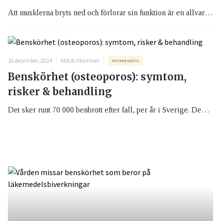
Att musklerna bryts ned och förlorar sin funktion är en allvarlig konsekvens av åldrandet och kan orsaka fallolyckor och sämre ämnesomsättning. Tillståndet kallas sarkopeni och kan förebyggas genom fysisk aktivitet och proteinrik kost. Det finns också ett internationellt test som avslöjar om du ligger i riskzonen.
16 december, 2024
Mat & Vitaminer
REKOMMENDERAD
Benskörhet (osteoporos): symtom,
risker & behandling
Det sker runt 70 000 benbrott efter fall, per år i Sverige. Den största orsaken är minskad benmängd, vilket kan ge benskörhet – osteoporos. Docent Thomas Kjellström beskriver varningssignaler för ökad risk för benskörhet och det finns även tips om ett test man kan göra själv.