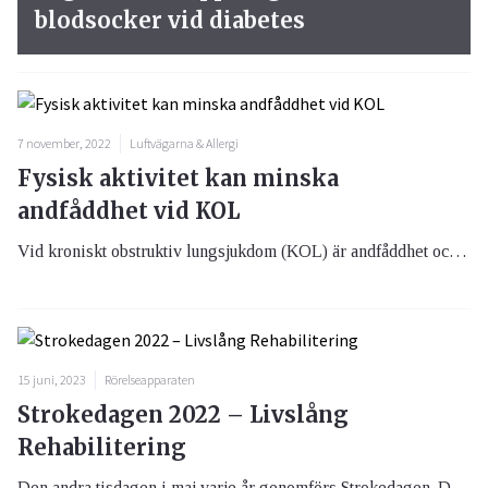
blodsocker vid diabetes
7 november, 2022
Luftvägarna & Allergi
Fysisk aktivitet kan minska
andfåddhet vid KOL
Vid kroniskt obstruktiv lungsjukdom (KOL) är andfåddhet och minskad ork vanliga symtom. Men individanpassad träning för både kondition och muskelstyrka minskar dessa symtom och förbättrar prognosen.
15 juni, 2023
Rörelseapparaten
Strokedagen 2022 – Livslång
Rehabilitering
Den andra tisdagen i maj varje år genomförs Strokedagen. Det är STROKE-Riksförbundet som sedan 2003 anordnat denna dag för att belysa hur det är att leva med följderna efter en stroke. Temat för årets Strokedag den 10 maj 2022 är Livslång Rehabilitering.