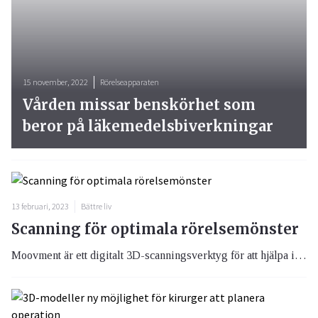
15 november, 2022
Rörelseapparaten
Vården missar benskörhet som
beror på läkemedelsbiverkningar
13 februari, 2023
Bättre liv
Scanning för optimala rörelsemönster
Moovment är ett digitalt 3D-scanningsverktyg för att hjälpa individer och vårdgivare att objektivt och effektivt skapa de bästa förutsättningarna för att förbättra rörelsemönster för att undvika eller minska smärta och kunna njuta av en aktiv livsstil.