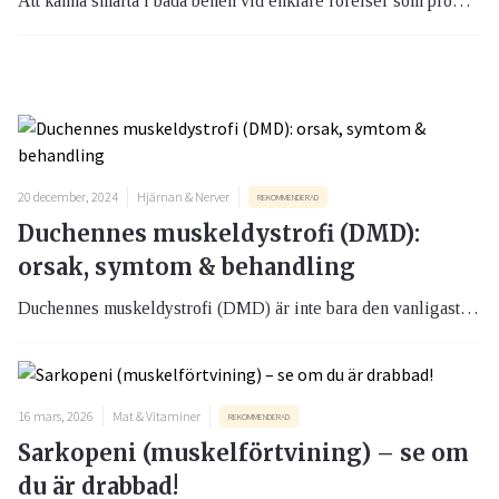
Att känna smärta i båda benen vid enklare rörelser som promenader är ett typiskt symtom vid claudicatio intermittens, känt som fönstertittarsjukan, och är en benartärsjukdom. För dig som är drabbad finns det hjälp att få för självklart ska man inte leva med smärta.
20 december, 2024
Hjärnan & Nerver
REKOMMENDERAD
Duchennes muskeldystrofi (DMD):
orsak, symtom & behandling
Duchennes muskeldystrofi (DMD) är inte bara den vanligast förekommande genetiska neuromuskulära sjukdomen hos barn, men också en av de allvarligaste. För de flesta är sjukdomen okänd, varför det är viktigt att öka kunskapen om den.
16 mars, 2026
Mat & Vitaminer
REKOMMENDERAD
Sarkopeni (muskelförtvining) – se om
du är drabbad!