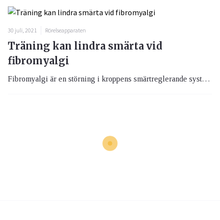
30 juli, 2021
Rörelseapparaten
Träning kan lindra smärta vid
fibromyalgi
Fibromyalgi är en störning i kroppens smärtreglerande system, vilket kan skapa smärta och ökad smärtkänslighet. Men träning och rörelse kan hjälpa och här berättar Majja Lund, legitimerad fysioterapeut och yogalärare mer om diagnosen och hur man kan planera sin träning för en vardag med mindre smärta.