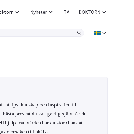
oktorn
Nyheter
TV
DOKTORN
Hjärnan & Nerver
Infektioner &
Vacciner
Hjärta & Kärl
din
e besvara
Hud & Hår
ar
n
Rökavvänjning
Sex & Samliv
Rörelseapparaten
Sömn & Stress
tt få tips, kunskap och inspiration till
icy.
n bästa present du kan ge dig själv. Är du
l hjälp från vården har du stor chans att
aste orsaken till ohälsa.