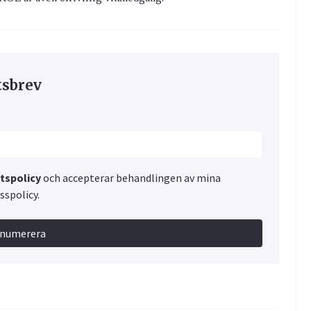
tsbrev
etspolicy
och accepterar behandlingen av mina
spolicy.
enumerera