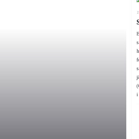
1
B
s
h
f
s
j
(
i