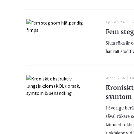
1 januari, 2025
Fem steg
Sluta röka är d
har rätt stöd f
20 april, 2026
Lu
Kroniskt
symtom 
I Sverige ber
såväl rökare s
lätt med rökho
riskfaktor vid