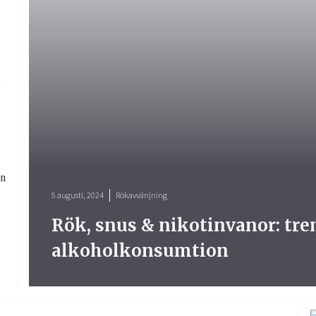
en
5 augusti, 2024
Rökavvänjning
Rök, snus & nikotinvanor: tr
alkoholkonsumtion