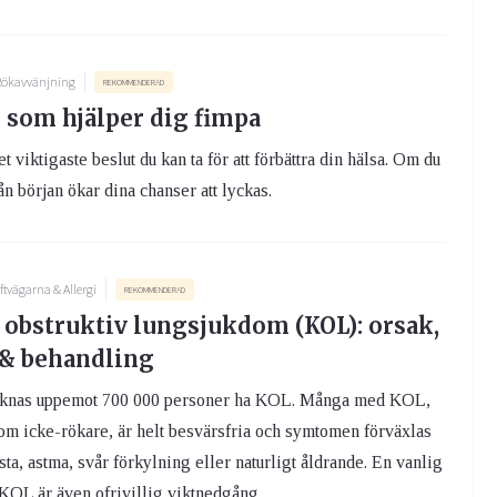
Rökavvänjning
REKOMMENDERAD
 som hjälper dig fimpa
et viktigaste beslut du kan ta för att förbättra din hälsa. Om du
rån början ökar dina chanser att lyckas.
ftvägarna & Allergi
REKOMMENDERAD
 obstruktiv lungsjukdom (KOL): orsak,
& behandling
äknas uppemot 700 000 personer ha KOL. Många med KOL,
om icke-rökare, är helt besvärsfria och symtomen förväxlas
sta, astma, svår förkylning eller naturligt åldrande. En vanlig
 KOL är även ofrivillig viktnedgång.