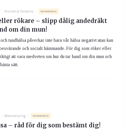
Munnen & Tänderna
REKOMMENDERAD
ller rökare – slipp dålig andedräkt
and om din mun!
och tandhälsa påverkar inte bara vår hälsa negativt utan kan
besvärande och socialt hämmande. För dig som röker eller
viktigt att vara medveten om hur du tar hand om din mun och
bästa sätt.
Rökavvänjning
REKOMMENDERAD
sa – råd för dig som bestämt dig!