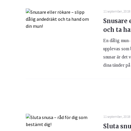
11 september, 2018
Snusare e
och ta h
En dålig mun- 
upplevas som 
snusar är det 
dina tänder på 
11 september, 2018
Sluta snu