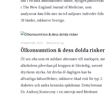
fast i en unik multinationell studie, nyligen publicerad
i The New England Journal of Medicine, som
analyserat data från mer än två miljoner individer från
39 länder, inklusive Sverige.
24 september, 2024
Rökavvänjning
Ölkonsumtion & dess dolda risker
Öl ses ofta som ett mildare alternativ till starksprit, m
alkoholens påverkan på kroppen är likvärdig, oavsett
dryckens styrka. Att dricka öl dagligen kan ha
allvarliga hälsoeffekter, inklusive ökad risk för typ 2-
diabetes och andra kroniska sjukdomar. Detta betonar
Dr. Andrzej Konieczny i en intervju med Medonet.