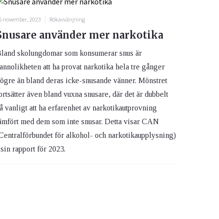
5 november, 2023
Rökavvänjning
Snusare använder mer narkotika
land skolungdomar som konsumerar snus är
annolikheten att ha provat narkotika hela tre gånger
ögre än bland deras icke-snusande vänner. Mönstret
ortsätter även bland vuxna snusare, där det är dubbelt
å vanligt att ha erfarenhet av narkotikautprovning
ämfört med dem som inte snusar. Detta visar CAN
Centralförbundet för alkohol- och narkotikaupplysning)
 sin rapport för 2023.