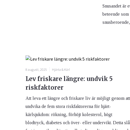
Snusandet är e
beteende som fa
snusberoende,
8 augusti, 2025
Hjärta & Kärl
Lev friskare längre: undvik 5
riskfaktorer
Att leva ett längre och friskare liv är möjligt genom att
undvika de fem stora riskfaktorerna för hjärt-
kärlsjukdom: rökning, förhöjt kolesterol, högt
blodtryck, diabetes och över- eller undervikt. Detta slå