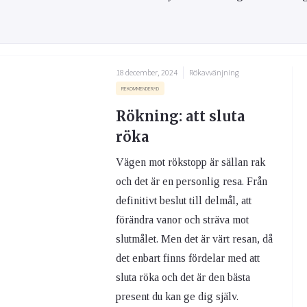
18 december, 2024
Rökavvänjning
REKOMMENDERAD
Rökning: att sluta
röka
Vägen mot rökstopp är sällan rak
och det är en personlig resa. Från
definitivt beslut till delmål, att
förändra vanor och sträva mot
slutmålet. Men det är värt resan, då
det enbart finns fördelar med att
sluta röka och det är den bästa
present du kan ge dig själv.