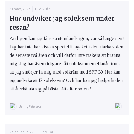
31 mars, 2022
Hud & Hår
Hur undviker jag soleksem under
resan?
Äntligen kan jag få resa utomlands igen, var så länge sen!
Jag har inte har vistats speciellt mycket i den starka solen
de senaste två åren och vill därför inte riskera att bränna
mig. Jag har även tidigare fått soleksem emellanåt, trots
att jag smörjer in mig med solkräm med SPF 30. Hur kan
jag undvika att få soleksem? Och hur kan jag hjälpa huden
att återhämta sig på bästa sätt efter solen?
Jenny Petersson
27 januari, 2022
Hud & Hår