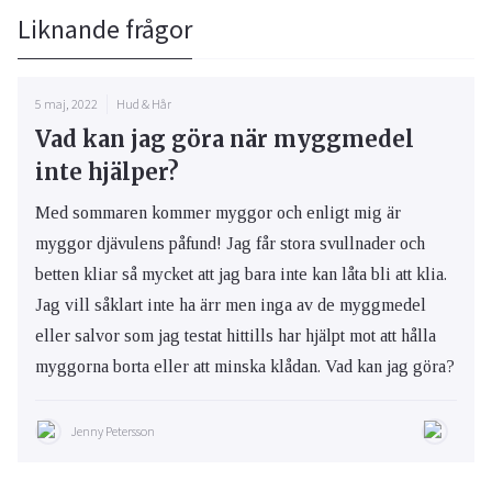
Liknande frågor
5 maj, 2022
Hud & Hår
Vad kan jag göra när myggmedel
inte hjälper?
Med sommaren kommer myggor och enligt mig är
myggor djävulens påfund! Jag får stora svullnader och
betten kliar så mycket att jag bara inte kan låta bli att klia.
Jag vill såklart inte ha ärr men inga av de myggmedel
eller salvor som jag testat hittills har hjälpt mot att hålla
myggorna borta eller att minska klådan. Vad kan jag göra?
Jenny Petersson