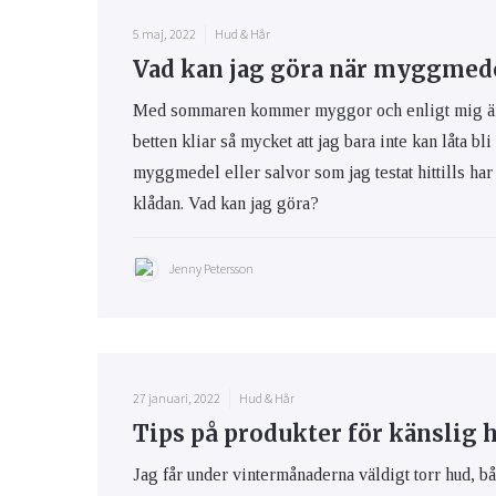
5 maj, 2022
Hud & Hår
Vad kan jag göra när myggmedel
Med sommaren kommer myggor och enligt mig är m
betten kliar så mycket att jag bara inte kan låta bli
myggmedel eller salvor som jag testat hittills har 
klådan. Vad kan jag göra?
Jenny Petersson
27 januari, 2022
Hud & Hår
Tips på produkter för känslig 
Jag får under vintermånaderna väldigt torr hud, bå