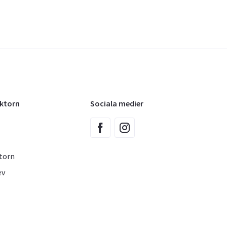
oktorn
Sociala medier
torn
ev