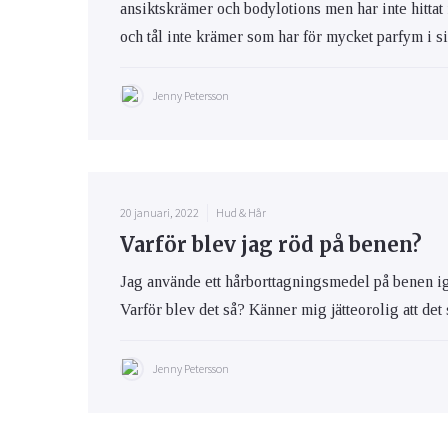
ansiktskrämer och bodylotions men har inte hittat
och tål inte krämer som har för mycket parfym i s
Jenny Petersson
20 januari, 2022
Hud & Hår
Varför blev jag röd på benen?
Jag använde ett hårborttagningsmedel på benen ig
Varför blev det så? Känner mig jätteorolig att det
Jenny Petersson