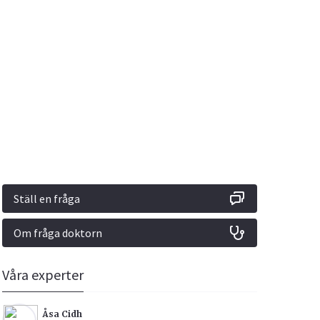
Vacciner
Hjärta & Kärl
Hud & Hår
Rökavvänjning
Sex & Samliv
din
e besvara
Rörelseapparaten
Sömn & Stress
ar
n
Ställ en fråga
Om fråga doktorn
icy.
Våra experter
Åsa Cidh