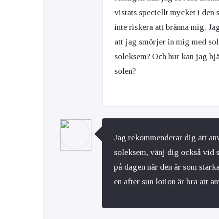
vistats speciellt mycket i den 
inte riskera att bränna mig. Ja
att jag smörjer in mig med so
soleksem? Och hur kan jag hjäl
solen?
Jag rekommenderar dig att anv
soleksem, vänj dig också vid s
på dagen när den är som starka
en after sun lotion är bra att a