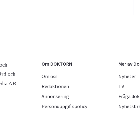
Om DOKTORN
Mer av D
och
ård och
Om oss
Nyheter
edia AB
Redaktionen
TV
Annonsering
Fråga dok
Personuppgiftspolicy
Nyhetsbr