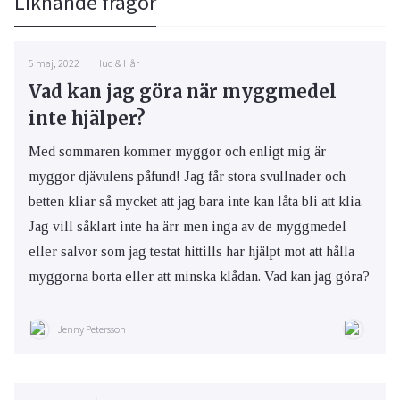
Liknande frågor
5 maj, 2022
Hud & Hår
Vad kan jag göra när myggmedel
inte hjälper?
Med sommaren kommer myggor och enligt mig är
myggor djävulens påfund! Jag får stora svullnader och
betten kliar så mycket att jag bara inte kan låta bli att klia.
Jag vill såklart inte ha ärr men inga av de myggmedel
eller salvor som jag testat hittills har hjälpt mot att hålla
myggorna borta eller att minska klådan. Vad kan jag göra?
Jenny Petersson