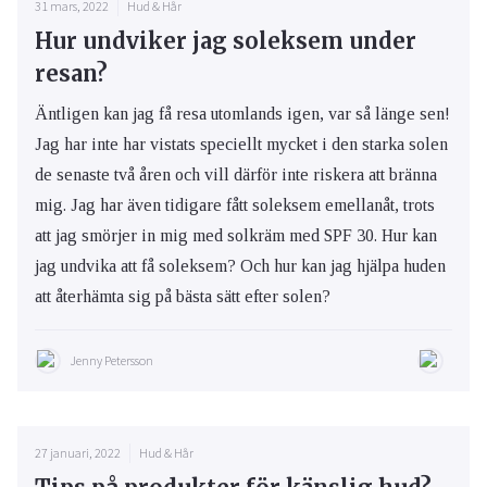
31 mars, 2022
Hud & Hår
Hur undviker jag soleksem under
resan?
Äntligen kan jag få resa utomlands igen, var så länge sen!
Jag har inte har vistats speciellt mycket i den starka solen
de senaste två åren och vill därför inte riskera att bränna
mig. Jag har även tidigare fått soleksem emellanåt, trots
att jag smörjer in mig med solkräm med SPF 30. Hur kan
jag undvika att få soleksem? Och hur kan jag hjälpa huden
att återhämta sig på bästa sätt efter solen?
Jenny Petersson
27 januari, 2022
Hud & Hår