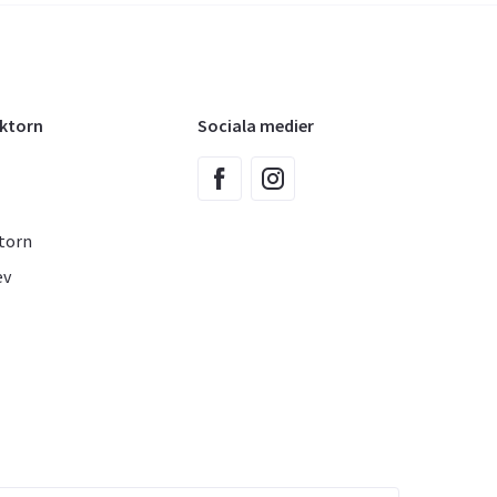
oktorn
Sociala medier
torn
ev