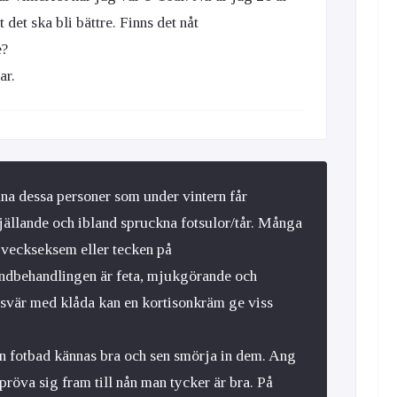
 det ska bli bättre. Finns det nåt
e?
ar.
na dessa personer som under vintern får
fjällande och ibland spruckna fotsulor/tår. Många
jveckseksem eller tecken på
ndbehandlingen är feta, mjukgörande och
svär med klåda kan en kortisonkräm ge viss
kan fotbad kännas bra och sen smörja in dem. Ang
pröva sig fram till nån man tycker är bra. På