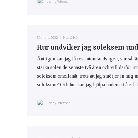
Jenny Petersson
31 mars, 2022
Hud & Hår
Hur undviker jag soleksem und
Äntligen kan jag få resa utomlands igen, var så lä
starka solen de senaste två åren och vill därför int
soleksem emellanåt, trots att jag smörjer in mig 
soleksem? Och hur kan jag hjälpa huden att återhäm
Jenny Petersson