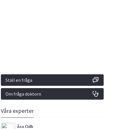
Vacciner
Hjärta & Kärl
Hud & Hår
Rökavvänjning
Sex & Samliv
din
e besvara
Rörelseapparaten
Sömn & Stress
ar
n
Ställ en fråga
Om fråga doktorn
icy.
Våra experter
Åsa Cidh