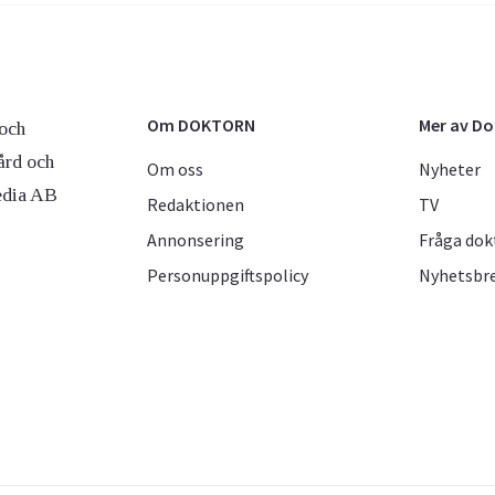
Om DOKTORN
Mer av D
och
ård och
Om oss
Nyheter
edia AB
Redaktionen
TV
Annonsering
Fråga dok
Personuppgiftspolicy
Nyhetsbr