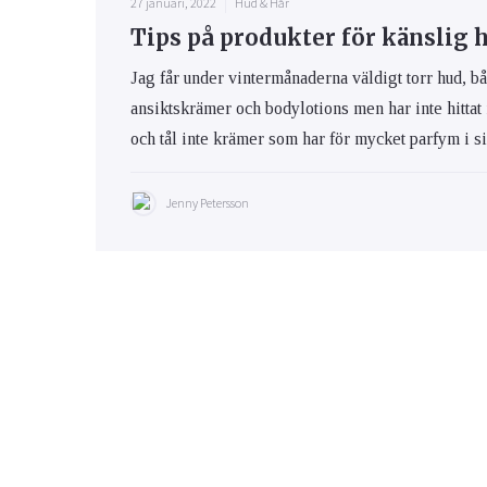
27 januari, 2022
Hud & Hår
Tips på produkter för känslig 
Jag får under vintermånaderna väldigt torr hud, bå
ansiktskrämer och bodylotions men har inte hittat
och tål inte krämer som har för mycket parfym i s
Jenny Petersson