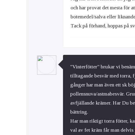
och har provat det mesta för att
botemedel/salva eller liknand
Tack på förhand, hoppas på sv
"Vinterfötter" brukar vi benäm
tilltagande besvär med torra, 
gånger har man även ett sk bö
pollensnuva/astmabesvär. Gru
avfjällande krämer. Har Du be
bättring.
Har man riktigt torra fötter, 
val av fet kräm får man delvis 