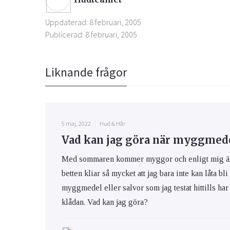
Uppdaterad: 8 februari, 2005
Publicerad: 8 februari, 2005
Liknande frågor
5 maj, 2022
Hud & Hår
Vad kan jag göra när myggmedel
Med sommaren kommer myggor och enligt mig är m
betten kliar så mycket att jag bara inte kan låta bli
myggmedel eller salvor som jag testat hittills har 
klådan. Vad kan jag göra?