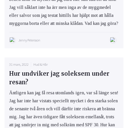
Jag vill såklart inte ha ärr men inga av de myggmedel
eller salvor som jag testat hittills har hjälpt mot att hålla
myggorna borta eller att minska klådan. Vad kan jag göra?
Jenny Petersson
31 mars, 2022
Hud & Hår
Hur undviker jag soleksem under
resan?
Äntligen kan jag få resa utomlands igen, var så länge sen!
Jag har inte har vistats speciellt mycket i den starka solen
de senaste två åren och vill därför inte riskera att bränna
mig. Jag har även tidigare fått soleksem emellanåt, trots
att jag smörjer in mig med solkräm med SPF 30. Hur kan