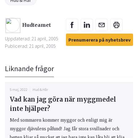
Hud & Hår
Hudteamet
Uppdaterad: 21 april, 2005
Prenumerera på nyhetsbrev
Publicerad: 21 april, 2005
Liknande frågor
5 maj, 2022
Hud & Hår
Vad kan jag göra när myggmedel
inte hjälper?
Med sommaren kommer myggor och enligt mig är
myggor djävulens påfund! Jag får stora svullnader och
betten kliar så mycket att jag bara inte kan låta bli att klia.