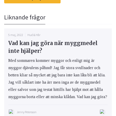
Liknande frågor
5 maj, 2022
Hud & Hår
Vad kan jag göra när myggmedel
inte hjälper?
Med sommaren kommer myggor och enligt mig är
myggor djävulens påfund! Jag får stora svullnader och
betten kliar så mycket att jag bara inte kan låta bli att klia.
Jag vill såklart inte ha ärr men inga av de myggmedel
eller salvor som jag testat hittills har hjälpt mot att hålla
myggorna borta eller att minska klådan. Vad kan jag göra?
Jenny Petersson