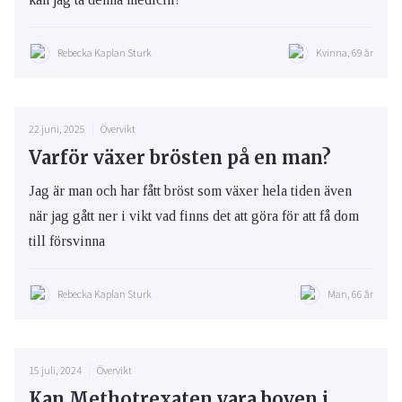
Rebecka Kaplan Sturk
Kvinna, 69 år
22 juni, 2025
Övervikt
Varför växer brösten på en man?
Jag är man och har fått bröst som växer hela tiden även
när jag gått ner i vikt vad finns det att göra för att få dom
till försvinna
Rebecka Kaplan Sturk
Man, 66 år
15 juli, 2024
Övervikt
Kan Methotrexaten vara boven i