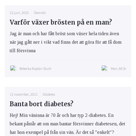
22 juni, 2025
Övervikt
Varför växer brösten på en man?
Jag är man och har fått bröst som växer hela tiden även
när jag gått ner i vikt vad finns det att göra för att få dom
till försvinna
Rebecka Kaplan Sturk
Man, 66 år
11 november, 2021
Diabetes
Banta bort diabetes?
Hej! Min väninna är 70 år och har typ 2-diabetes. En
bekant påstår att om man bantar försvinner diabetesen, det
har hon exempel på från sin vän. Är det så "enkelt"?