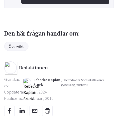
Den här frågan handlar om:
Övervikt
Redaktionen
Granskad
Rebecka Kaplan
, Chefredaktör, Specialistläkare i
Sturk
gynekologi/obstetrik
av:
Uppdaterad: 15 juli, 2024
Publicerad: 11 februari, 2010