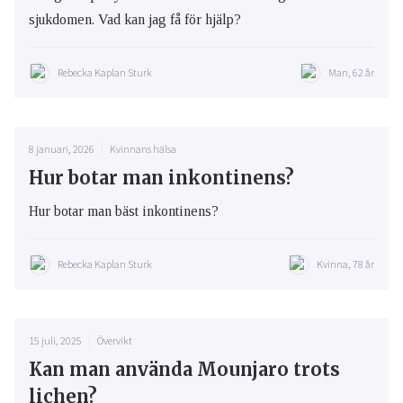
sjukdomen. Vad kan jag få för hjälp?
Rebecka Kaplan Sturk
Man, 62 år
8 januari, 2026
Kvinnans hälsa
Hur botar man inkontinens?
Hur botar man bäst inkontinens?
Rebecka Kaplan Sturk
Kvinna, 78 år
15 juli, 2025
Övervikt
Kan man använda Mounjaro trots
lichen?