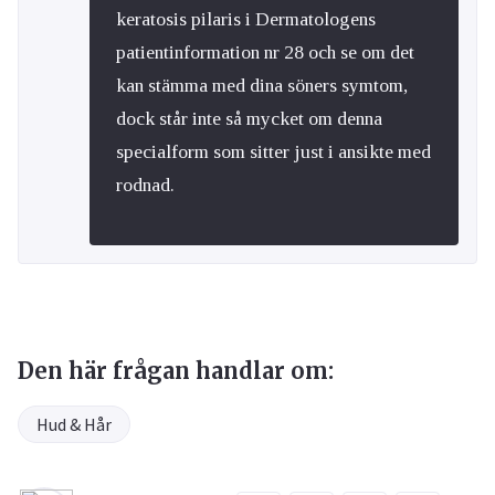
keratosis pilaris i Dermatologens
patientinformation nr 28 och se om det
kan stämma med dina söners symtom,
dock står inte så mycket om denna
specialform som sitter just i ansikte med
rodnad.
Den här frågan handlar om:
Hud & Hår