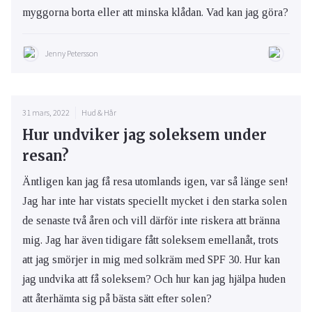
myggorna borta eller att minska klådan. Vad kan jag göra?
Jenny Petersson
31 mars, 2022
Hud & Hår
Hur undviker jag soleksem under
resan?
Äntligen kan jag få resa utomlands igen, var så länge sen!
Jag har inte har vistats speciellt mycket i den starka solen
de senaste två åren och vill därför inte riskera att bränna
mig. Jag har även tidigare fått soleksem emellanåt, trots
att jag smörjer in mig med solkräm med SPF 30. Hur kan
jag undvika att få soleksem? Och hur kan jag hjälpa huden
att återhämta sig på bästa sätt efter solen?