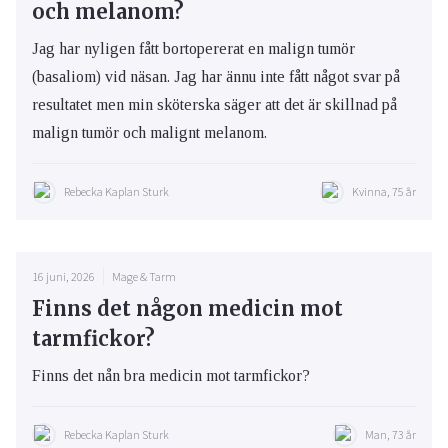
och melanom?
Jag har nyligen fått bortopererat en malign tumör
(basaliom) vid näsan. Jag har ännu inte fått något svar på
resultatet men min sköterska säger att det är skillnad på
malign tumör och malignt melanom.
Rebecka Kaplan Sturk
Kvinna, 75 år
16 juni, 2026
Mage & Tarm
Finns det någon medicin mot
tarmfickor?
Finns det nån bra medicin mot tarmfickor?
Rebecka Kaplan Sturk
Man, 73 år