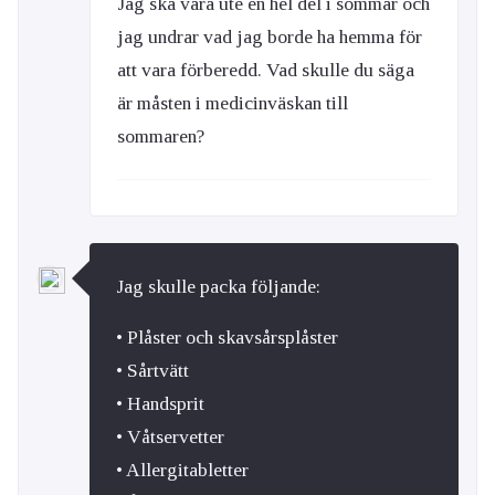
Jag ska vara ute en hel del i sommar och
jag undrar vad jag borde ha hemma för
att vara förberedd. Vad skulle du säga
är måsten i medicinväskan till
sommaren?
Jag skulle packa följande:
• Plåster och skavsårsplåster
• Sårtvätt
• Handsprit
• Våtservetter
• Allergitabletter