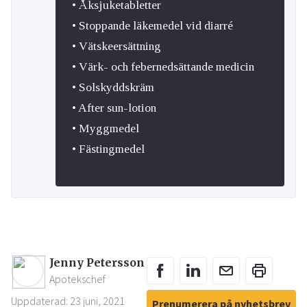
• Åksjuketabletter
• Stoppande läkemedel vid diarré
• Vätskeersättning
• Värk- och febernedsättande medicin
• Solskyddskräm
• After sun-lotion
• Myggmedel
• Fästingmedel
Jenny Petersson
Apotekschef
Uppdaterad: 23 juni, 2021
Prenumerera på nyhetsbrev