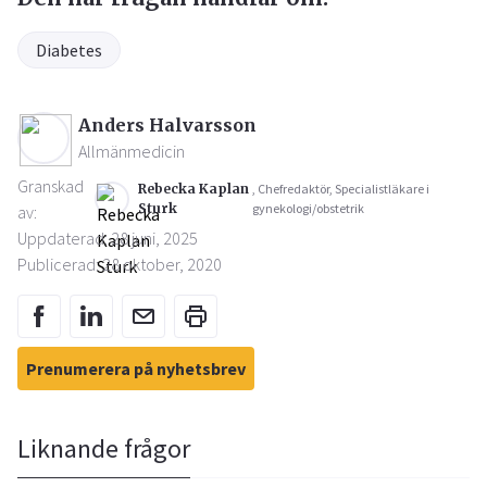
Diabetes
Anders Halvarsson
Allmänmedicin
Granskad
Rebecka Kaplan
, Chefredaktör, Specialistläkare i
Sturk
gynekologi/obstetrik
av:
Uppdaterad: 28 juni, 2025
Publicerad: 28 oktober, 2020
Prenumerera på nyhetsbrev
Liknande frågor