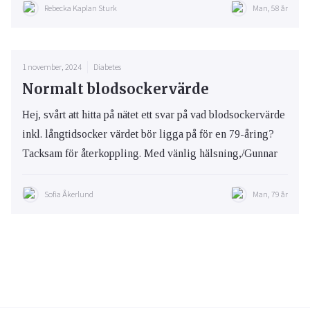
Rebecka Kaplan Sturk
Man, 58 år
1 november, 2024
Diabetes
Normalt blodsockervärde
Hej, svårt att hitta på nätet ett svar på vad blodsockervärde
inkl. långtidsocker värdet bör ligga på för en 79-åring?
Tacksam för återkoppling. Med vänlig hälsning,/Gunnar
Sofia Åkerlund
Man, 79 år