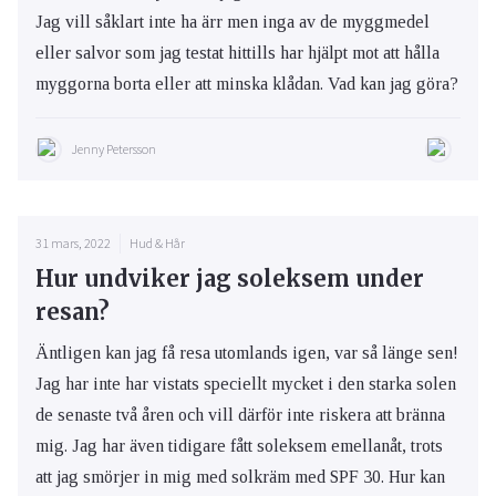
Jag vill såklart inte ha ärr men inga av de myggmedel
eller salvor som jag testat hittills har hjälpt mot att hålla
myggorna borta eller att minska klådan. Vad kan jag göra?
Jenny Petersson
31 mars, 2022
Hud & Hår
Hur undviker jag soleksem under
resan?
Äntligen kan jag få resa utomlands igen, var så länge sen!
Jag har inte har vistats speciellt mycket i den starka solen
de senaste två åren och vill därför inte riskera att bränna
mig. Jag har även tidigare fått soleksem emellanåt, trots
att jag smörjer in mig med solkräm med SPF 30. Hur kan