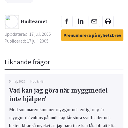
Hudteamet
Uppdaterad: 17 juli, 2005
Prenumerera på nyhetsbrev
Publicerad: 17 juli, 2005
Liknande frågor
5 maj, 2022
Hud & Hår
Vad kan jag göra när myggmedel
inte hjälper?
Med sommaren kommer myggor och enligt mig är
myggor djävulens påfund! Jag får stora svullnader och
betten kliar så mycket att jag bara inte kan låta bli att klia.