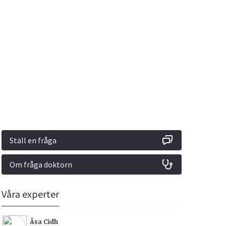
Vacciner
Hjärta & Kärl
Hud & Hår
Rökavvänjning
Sex & Samliv
din
e besvara
Rörelseapparaten
Sömn & Stress
ar
n
Ställ en fråga
Om fråga doktorn
icy.
Våra experter
Åsa Cidh