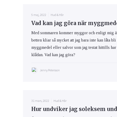
5 maj, 2022
Hud & Hår
Vad kan jag göra när myggmedel
Med sommaren kommer myggor och enligt mig är m
betten kliar så mycket att jag bara inte kan låta bli
myggmedel eller salvor som jag testat hittills har 
klådan. Vad kan jag göra?
Jenny Petersson
31 mars, 2022
Hud & Hår
Hur undviker jag soleksem und