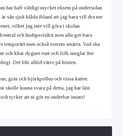
 som har haft väldigt mycket eksem på undersidan
är sån sjuk klåda ibland att jag bara vill dra ner
net, vilket jag inte vill göra i skolan.
dcentral och hudspecialist men alla ger bara
re temporärt men också extrem smärta. Vad ska
t och kliar dygnet runt och folk sneglar lite
bigt. Det blir alltid värre på hösten.
m, gräs och björkpollen och vissa katter.
i skulle kunna svara på detta, jag har läst
ch tycker att ni gör en underbar insats!