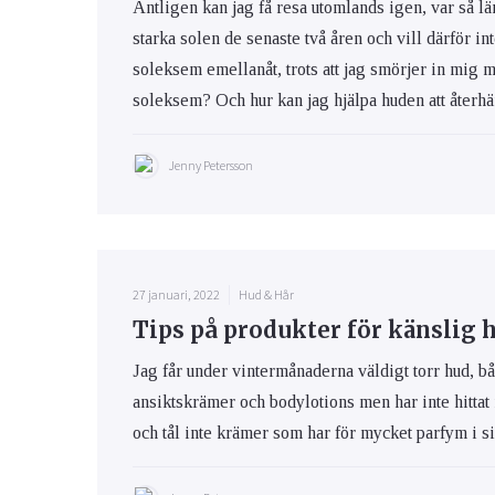
Äntligen kan jag få resa utomlands igen, var så lä
starka solen de senaste två åren och vill därför int
soleksem emellanåt, trots att jag smörjer in mig 
soleksem? Och hur kan jag hjälpa huden att återhäm
Jenny Petersson
27 januari, 2022
Hud & Hår
Tips på produkter för känslig 
Jag får under vintermånaderna väldigt torr hud, bå
ansiktskrämer och bodylotions men har inte hittat
och tål inte krämer som har för mycket parfym i s