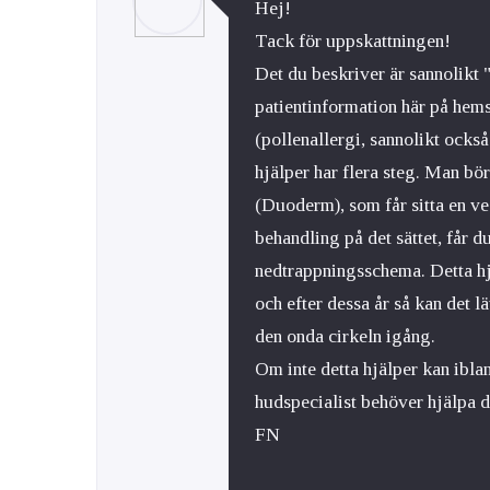
Hej!
Tack för uppskattningen!
Det du beskriver är sannolikt
patientinformation här på hem
(pollenallergi, sannolikt ocks
hjälper har flera steg. Man bö
(Duoderm), som får sitta en ve
behandling på det sättet, får d
nedtrappningsschema. Detta hj
och efter dessa år så kan det lä
den onda cirkeln igång.
Om inte detta hjälper kan ibl
hudspecialist behöver hjälpa 
FN