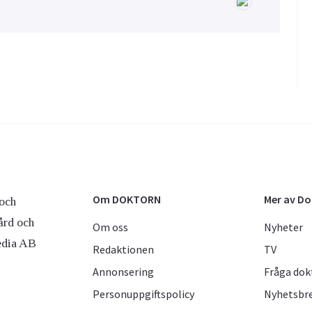
Om DOKTORN
Mer av D
och
ård och
Om oss
Nyheter
edia AB
Redaktionen
TV
Annonsering
Fråga dok
Personuppgiftspolicy
Nyhetsbr