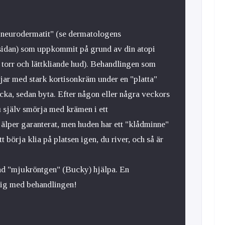
 "neurodermatit" (se dermatologens
sidan) som uppkommit på grund av din atopi
å torr och lättkliande hud). Behandlingen som
rjar med stark kortisonkräm under en "platta"
cka, sedan byta. Efter någon eller några veckors
u själv smörja med krämen i ett
älper garanterat, men huden har ett "klådminne"
tt börja klia på platsen igen, du river, och så är
and "mjukröntgen" (Bucky) hjälpa. En
dig med behandlingen!