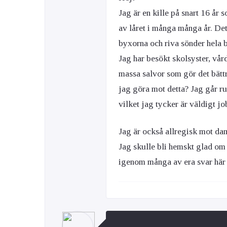
Jag är en kille på snart 16 år
av låret i många många år. Det 
byxorna och riva sönder hela be
Jag har besökt skolsyster, vår
massa salvor som gör det bätt
jag göra mot detta? Jag går run
vilket jag tycker är väldigt job
Jag är också allregisk mot dam
Jag skulle bli hemskt glad om n
igenom många av era svar här o