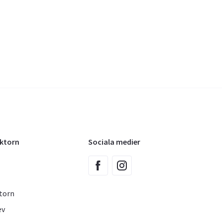
oktorn
Sociala medier
torn
ev