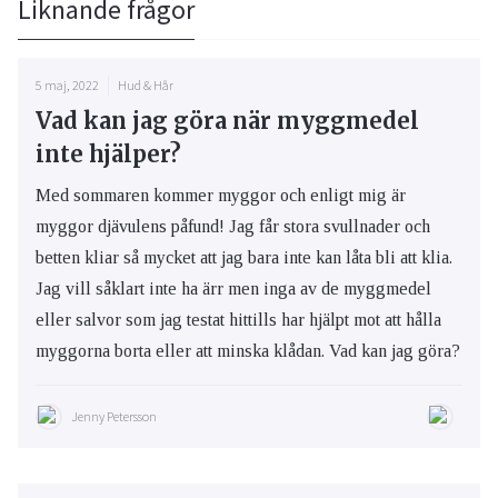
Liknande frågor
5 maj, 2022
Hud & Hår
Vad kan jag göra när myggmedel
inte hjälper?
Med sommaren kommer myggor och enligt mig är
myggor djävulens påfund! Jag får stora svullnader och
betten kliar så mycket att jag bara inte kan låta bli att klia.
Jag vill såklart inte ha ärr men inga av de myggmedel
eller salvor som jag testat hittills har hjälpt mot att hålla
myggorna borta eller att minska klådan. Vad kan jag göra?
Jenny Petersson