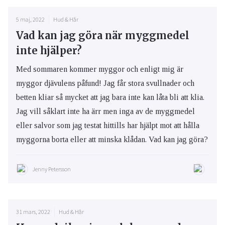
5 maj, 2022
Hud & Hår
Vad kan jag göra när myggmedel
inte hjälper?
Med sommaren kommer myggor och enligt mig är
myggor djävulens påfund! Jag får stora svullnader och
betten kliar så mycket att jag bara inte kan låta bli att klia.
Jag vill såklart inte ha ärr men inga av de myggmedel
eller salvor som jag testat hittills har hjälpt mot att hålla
myggorna borta eller att minska klådan. Vad kan jag göra?
Jenny Petersson
31 mars, 2022
Hud & Hår