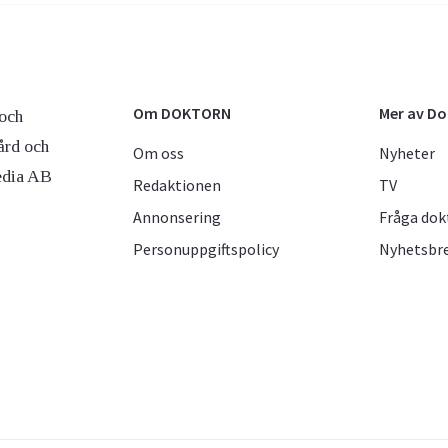
Om DOKTORN
Mer av D
och
ård och
Om oss
Nyheter
edia AB
Redaktionen
TV
Annonsering
Fråga dok
Personuppgiftspolicy
Nyhetsbr