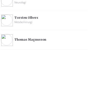
Neurologi
Torsten Olbers
Metabol kirurgi
Thomas Magnusson