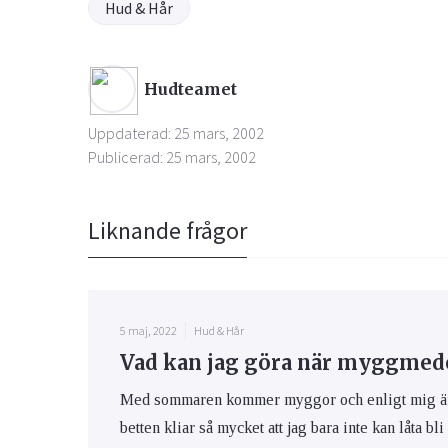
Hud & Hår
Hudteamet
Uppdaterad: 25 mars, 2002
Publicerad: 25 mars, 2002
Liknande frågor
5 maj, 2022
Hud & Hår
Vad kan jag göra när myggmedel
Med sommaren kommer myggor och enligt mig är m
betten kliar så mycket att jag bara inte kan låta bli