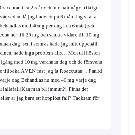
accutan i ca 2,5 år och inte haft något riktigt
lvår sedan,då jag hade ett på 6 mån. Jag ska ta
 behandlas med 40mg per dag i ca 6 mån(och
edan ner till 20 mg och sänkte vidare till 10 mg
annan dag, sen i somras hade jag mitt uppehåll
cinen, hade inga problem alls… Men till hösten
e igång med 10 mg varannan dag och de försvann
 de tillbaka ÄVEN fast jag åt Roaccutan… Panik!
varje dag Behandlas nu med 40 mg varje dag
 iallafall(Kan man bli immun?). Finns det
ller är jag bara ett hopplöst fall? Tacksam för