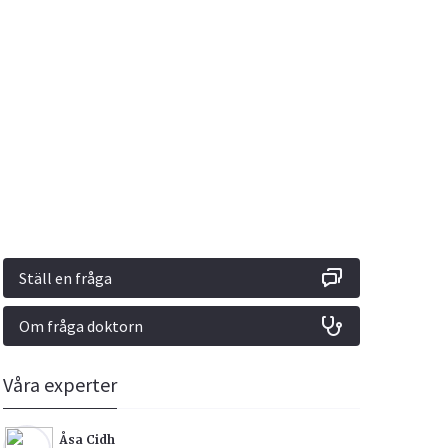
Vacciner
Hjärta & Kärl
Hud & Hår
Rökavvänjning
Sex & Samliv
din
e besvara
Rörelseapparaten
Sömn & Stress
ar
n
Ställ en fråga
Om fråga doktorn
icy.
Våra experter
Åsa Cidh