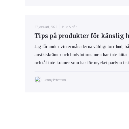
27 januari, 2022
Hud & Hår
Tips på produkter för känslig 
Jag får under vintermånaderna väldigt torr hud, bå
ansiktskrämer och bodylotions men har inte hittat
och tål inte krämer som har för mycket parfym i s
Jenny Petersson