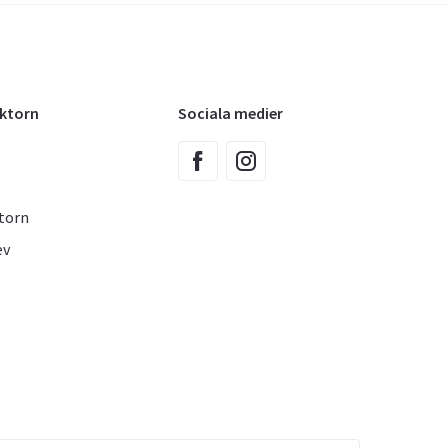
oktorn
Sociala medier
torn
ev