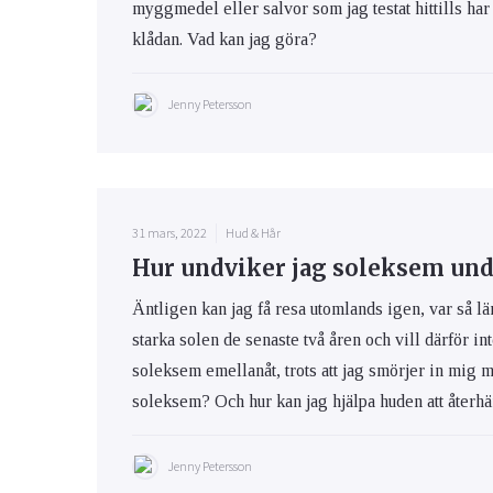
myggmedel eller salvor som jag testat hittills har 
klådan. Vad kan jag göra?
Jenny Petersson
31 mars, 2022
Hud & Hår
Hur undviker jag soleksem und
Äntligen kan jag få resa utomlands igen, var så lä
starka solen de senaste två åren och vill därför int
soleksem emellanåt, trots att jag smörjer in mig 
soleksem? Och hur kan jag hjälpa huden att återhäm
Jenny Petersson