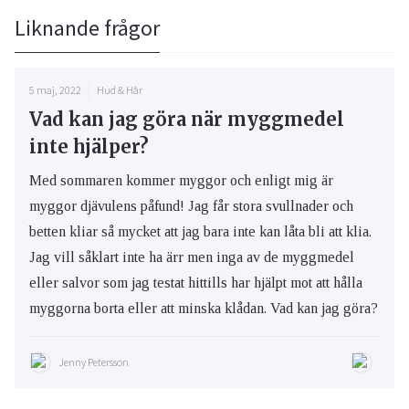
Liknande frågor
5 maj, 2022
Hud & Hår
Vad kan jag göra när myggmedel
inte hjälper?
Med sommaren kommer myggor och enligt mig är
myggor djävulens påfund! Jag får stora svullnader och
betten kliar så mycket att jag bara inte kan låta bli att klia.
Jag vill såklart inte ha ärr men inga av de myggmedel
eller salvor som jag testat hittills har hjälpt mot att hålla
myggorna borta eller att minska klådan. Vad kan jag göra?
Jenny Petersson