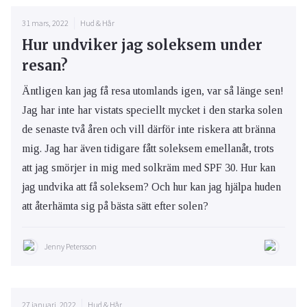
31 mars, 2022
Hud & Hår
Hur undviker jag soleksem under
resan?
Äntligen kan jag få resa utomlands igen, var så länge sen!
Jag har inte har vistats speciellt mycket i den starka solen
de senaste två åren och vill därför inte riskera att bränna
mig. Jag har även tidigare fått soleksem emellanåt, trots
att jag smörjer in mig med solkräm med SPF 30. Hur kan
jag undvika att få soleksem? Och hur kan jag hjälpa huden
att återhämta sig på bästa sätt efter solen?
Jenny Petersson
27 januari, 2022
Hud & Hår