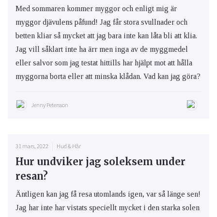
Med sommaren kommer myggor och enligt mig är
myggor djävulens påfund! Jag får stora svullnader och
betten kliar så mycket att jag bara inte kan låta bli att klia.
Jag vill såklart inte ha ärr men inga av de myggmedel
eller salvor som jag testat hittills har hjälpt mot att hålla
myggorna borta eller att minska klådan. Vad kan jag göra?
Jenny Petersson
31 mars, 2022
Hud & Hår
Hur undviker jag soleksem under
resan?
Äntligen kan jag få resa utomlands igen, var så länge sen!
Jag har inte har vistats speciellt mycket i den starka solen