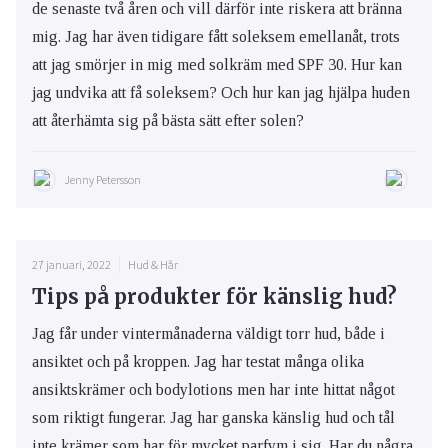
de senaste två åren och vill därför inte riskera att bränna
mig. Jag har även tidigare fått soleksem emellanåt, trots
att jag smörjer in mig med solkräm med SPF 30. Hur kan
jag undvika att få soleksem? Och hur kan jag hjälpa huden
att återhämta sig på bästa sätt efter solen?
Jenny Petersson
27 januari, 2022
Hud & Hår
Tips på produkter för känslig hud?
Jag får under vintermånaderna väldigt torr hud, både i
ansiktet och på kroppen. Jag har testat många olika
ansiktskrämer och bodylotions men har inte hittat något
som riktigt fungerar. Jag har ganska känslig hud och tål
inte krämer som har för mycket parfym i sig. Har du några