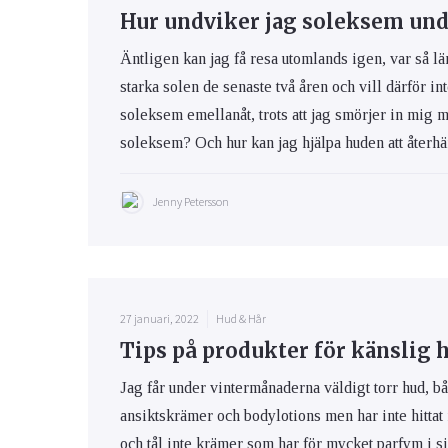
Hur undviker jag soleksem und
Äntligen kan jag få resa utomlands igen, var så lä
starka solen de senaste två åren och vill därför int
soleksem emellanåt, trots att jag smörjer in mig 
soleksem? Och hur kan jag hjälpa huden att återhäm
Jenny Petersson
27 januari, 2022
Hud & Hår
Tips på produkter för känslig 
Jag får under vintermånaderna väldigt torr hud, bå
ansiktskrämer och bodylotions men har inte hittat
och tål inte krämer som har för mycket parfym i s