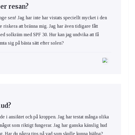
er resan?
nge sen! Jag har inte har vistats speciellt mycket i den
e riskera att bränna mig. Jag har även tidigare fått
med solkräm med SPF 30. Hur kan jag undvika att få
ta sig på bästa sätt efter solen?
hud?
de i ansiktet och på kroppen. Jag har testat många olika
 något som riktigt fungerar. Jag har ganska känslig hud
ig. Har du några tips på vad som skulle kunna hjälpa?