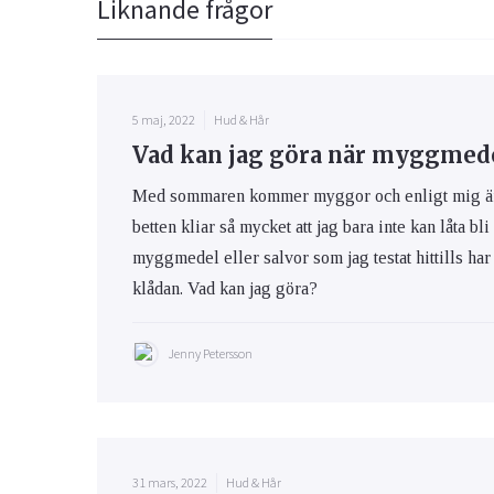
Liknande frågor
5 maj, 2022
Hud & Hår
Vad kan jag göra när myggmedel
Med sommaren kommer myggor och enligt mig är m
betten kliar så mycket att jag bara inte kan låta bli
myggmedel eller salvor som jag testat hittills har 
klådan. Vad kan jag göra?
Jenny Petersson
31 mars, 2022
Hud & Hår