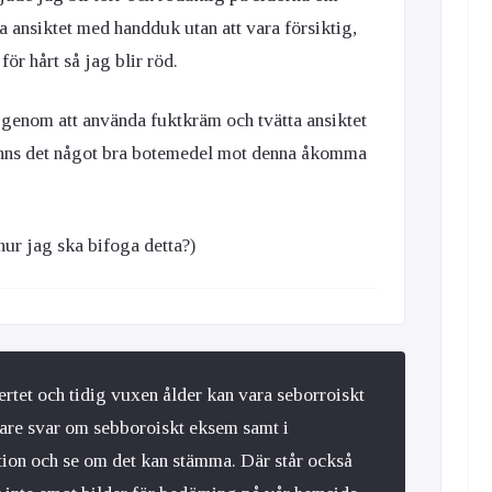
ka ansiktet med handduk utan att vara försiktig,
för hårt så jag blir röd.
k genom att använda fuktkräm och tvätta ansiktet
 Finns det något bra botemedel mot denna åkomma
hur jag ska bifoga detta?)
rtet och tidig vuxen ålder kan vara seborroiskt
are svar om sebboroiskt eksem samt i
ion och se om det kan stämma. Där står också