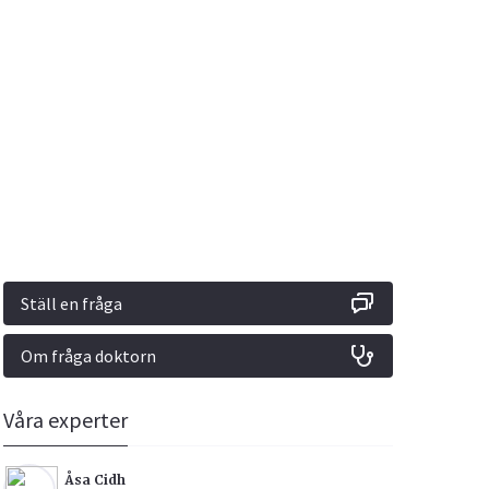
Vacciner
Hjärta & Kärl
Hud & Hår
Rökavvänjning
Sex & Samliv
din
e besvara
Rörelseapparaten
Sömn & Stress
ar
n
Ställ en fråga
Om fråga doktorn
icy.
Våra experter
Åsa Cidh