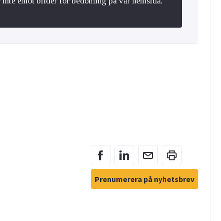
r inte emot bilder för bedöming på vår hemsida.
Prenumerera på nyhetsbrev