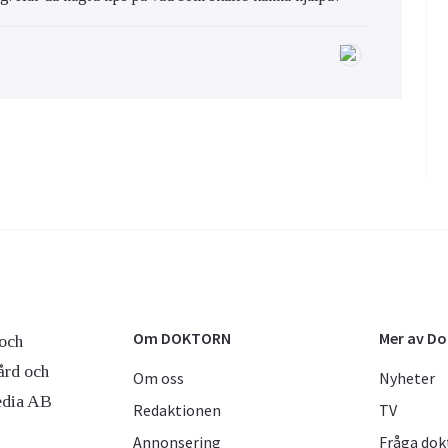
Om DOKTORN
Mer av D
och
ård och
Om oss
Nyheter
edia AB
Redaktionen
TV
Annonsering
Fråga dok