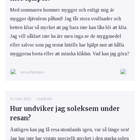
Med sommaren kommer myggor och enligt mig är
myggor djävulens påfund! Jag får stora svullnader och
betten kliar så mycket att jag bara inte kan låta bli att klia.
Jag vill såklart inte ha ärr men inga av de myggmedel
eller salvor som jag testat hittills har hjälpt mot att hålla
myggorna borta eller att minska klådan. Vad kan jag göra?
Jenny Petersson
31 mars, 2022
Hud & Hår
Hur undviker jag soleksem under
resan?
Äntligen kan jag få resa utomlands igen, var så länge sen!
Jag har inte har vistats speciellt mycket i den starka solen