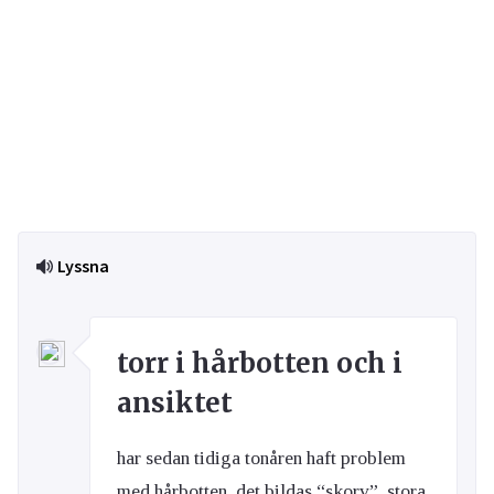
Lyssna
torr i hårbotten och i
ansiktet
har sedan tidiga tonåren haft problem
med hårbotten. det bildas “skorv”, stora