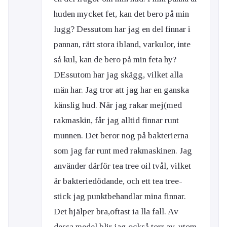
huden mycket fet, kan det bero på min
lugg? Dessutom har jag en del finnar i
pannan, rätt stora ibland, varkulor, inte
så kul, kan de bero på min feta hy?
DEssutom har jag skägg, vilket alla
män har. Jag tror att jag har en ganska
känslig hud. När jag rakar mej(med
rakmaskin, får jag alltid finnar runt
munnen. Det beror nog på bakterierna
som jag far runt med rakmaskinen. Jag
använder därför tea tree oil tvål, vilket
är bakteriedödande, och ett tea tree-
stick jag punktbehandlar mina finnar.
Det hjälper bra,oftast ia lla fall. Av
dessa medel blir jag också torr av, utom