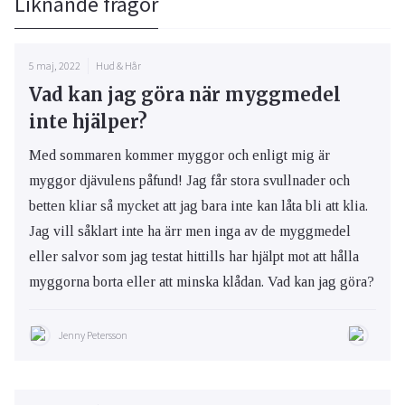
Liknande frågor
5 maj, 2022
Hud & Hår
Vad kan jag göra när myggmedel
inte hjälper?
Med sommaren kommer myggor och enligt mig är
myggor djävulens påfund! Jag får stora svullnader och
betten kliar så mycket att jag bara inte kan låta bli att klia.
Jag vill såklart inte ha ärr men inga av de myggmedel
eller salvor som jag testat hittills har hjälpt mot att hålla
myggorna borta eller att minska klådan. Vad kan jag göra?
Jenny Petersson