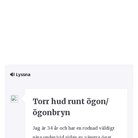
Lyssna
Torr hud runt ögon/
ögonbryn
Jag är 34 år och har en rodnad väldigt
nära under/vid sidan av vänstra ögat,