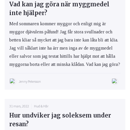
Vad kan jag göra när myggmedel
inte hjälper?
Med sommaren kommer myggor och enligt mig är
myggor djävulens påfund! Jag får stora svullnader och
betten kliar så mycket att jag bara inte kan låta bli att klia.
Jag vill såklart inte ha ärr men inga av de myggmedel
eller salvor som jag testat hittills har hjälpt mot att hålla
myggorna borta eller att minska klådan. Vad kan jag göra?
Jenny Petersson
31 mars, 2022
Hud & Hår
Hur undviker jag soleksem under
resan?