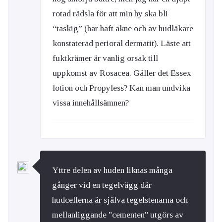
rotad rädsla för att min hy ska bli
“taskig” (har haft akne och av hudläkare
konstaterad perioral dermatit). Läste att
fuktkrämer är vanlig orsak till
uppkomst av Rosacea. Gäller det Essex
lotion och Propyless? Kan man undvika
vissa innehållsämnen?
Yttre delen av huden liknas många
gånger vid en tegelvägg där
hudcellerna är själva tegelstenarna och
mellanliggande "cementen" utgörs av