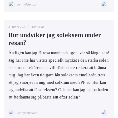
Jenny Petersson
31 mars, 2022
Hud & Hår
Hur undviker jag soleksem under
resan?
Äntligen kan jag få resa utomlands igen, var så länge sen!
Jag har inte har vistats speciellt mycket i den starka solen
de senaste två åren och vill därför inte riskera att bränna
mig. Jag har även tidigare fått soleksem emellanåt, trots
att jag smörjer in mig med solkräm med SPF 30. Hur kan
jag undvika att få soleksem? Och hur kan jag hjälpa huden
att återhämta sig på bästa sätt efter solen?
Jenny Petersson