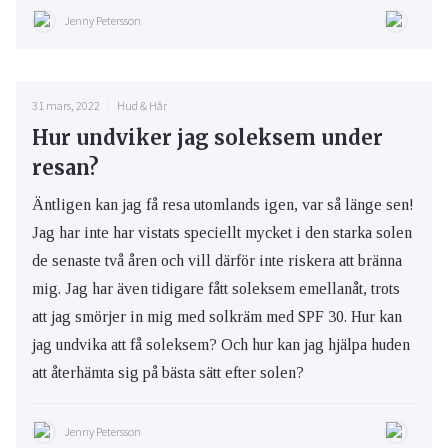
Jenny Petersson
31 mars, 2022
Hud & Hår
Hur undviker jag soleksem under
resan?
Äntligen kan jag få resa utomlands igen, var så länge sen!
Jag har inte har vistats speciellt mycket i den starka solen
de senaste två åren och vill därför inte riskera att bränna
mig. Jag har även tidigare fått soleksem emellanåt, trots
att jag smörjer in mig med solkräm med SPF 30. Hur kan
jag undvika att få soleksem? Och hur kan jag hjälpa huden
att återhämta sig på bästa sätt efter solen?
Jenny Petersson