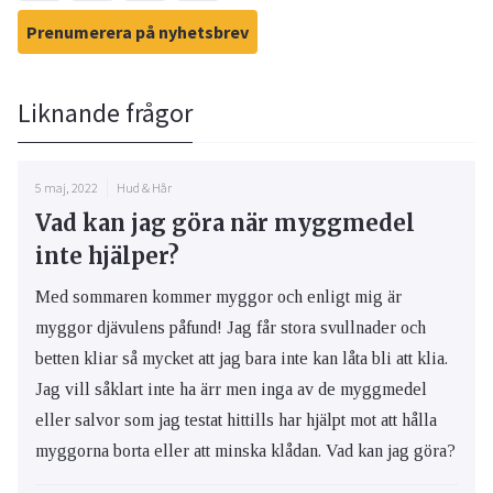
Prenumerera på nyhetsbrev
Liknande frågor
5 maj, 2022
Hud & Hår
Vad kan jag göra när myggmedel
inte hjälper?
Med sommaren kommer myggor och enligt mig är
myggor djävulens påfund! Jag får stora svullnader och
betten kliar så mycket att jag bara inte kan låta bli att klia.
Jag vill såklart inte ha ärr men inga av de myggmedel
eller salvor som jag testat hittills har hjälpt mot att hålla
myggorna borta eller att minska klådan. Vad kan jag göra?