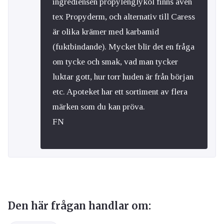
ingrediensen propylenglykol finns även
tex Propyderm, och alternativ till Caress
är olika krämer med karbamid
(fuktbindande). Mycket blir det en fråga
om tycke och smak, vad man tycker
luktar gott, hur torr huden är från början
etc. Apoteket har ett sortiment av flera
märken som du kan pröva.
FN
Den här frågan handlar om: