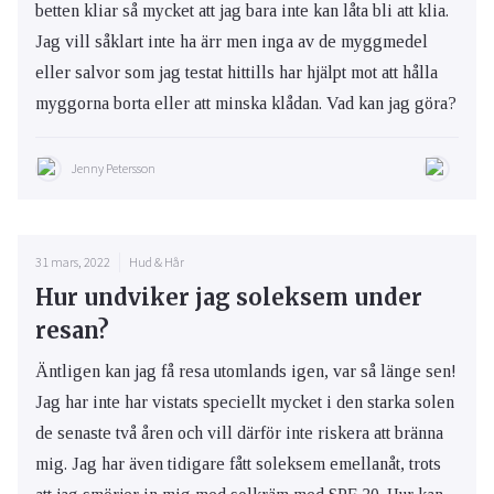
betten kliar så mycket att jag bara inte kan låta bli att klia.
Jag vill såklart inte ha ärr men inga av de myggmedel
eller salvor som jag testat hittills har hjälpt mot att hålla
myggorna borta eller att minska klådan. Vad kan jag göra?
Jenny Petersson
31 mars, 2022
Hud & Hår
Hur undviker jag soleksem under
resan?
Äntligen kan jag få resa utomlands igen, var så länge sen!
Jag har inte har vistats speciellt mycket i den starka solen
de senaste två åren och vill därför inte riskera att bränna
mig. Jag har även tidigare fått soleksem emellanåt, trots