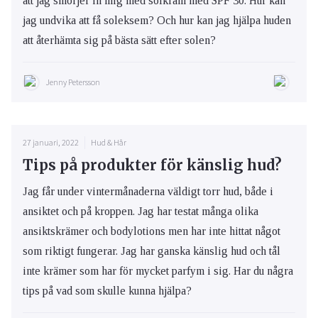
att jag smörjer in mig med solkräm med SPF 30. Hur kan
jag undvika att få soleksem? Och hur kan jag hjälpa huden
att återhämta sig på bästa sätt efter solen?
Jenny Petersson
27 januari, 2022
Hud & Hår
Tips på produkter för känslig hud?
Jag får under vintermånaderna väldigt torr hud, både i
ansiktet och på kroppen. Jag har testat många olika
ansiktskrämer och bodylotions men har inte hittat något
som riktigt fungerar. Jag har ganska känslig hud och tål
inte krämer som har för mycket parfym i sig. Har du några
tips på vad som skulle kunna hjälpa?