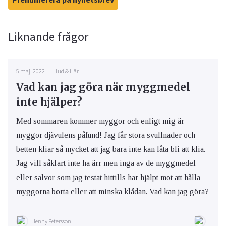
Liknande frågor
5 maj, 2022
Hud & Hår
Vad kan jag göra när myggmedel
inte hjälper?
Med sommaren kommer myggor och enligt mig är
myggor djävulens påfund! Jag får stora svullnader och
betten kliar så mycket att jag bara inte kan låta bli att klia.
Jag vill såklart inte ha ärr men inga av de myggmedel
eller salvor som jag testat hittills har hjälpt mot att hålla
myggorna borta eller att minska klådan. Vad kan jag göra?
Jenny Petersson