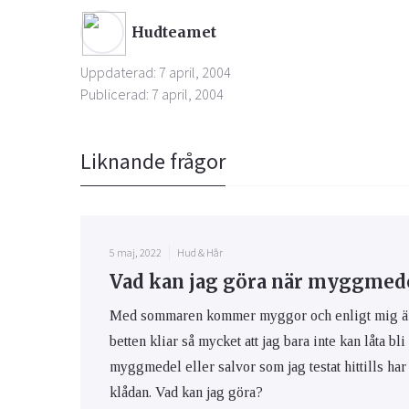
Hudteamet
Uppdaterad: 7 april, 2004
Publicerad: 7 april, 2004
Liknande frågor
5 maj, 2022
Hud & Hår
Vad kan jag göra när myggmedel
Med sommaren kommer myggor och enligt mig är m
betten kliar så mycket att jag bara inte kan låta bli
myggmedel eller salvor som jag testat hittills har 
klådan. Vad kan jag göra?