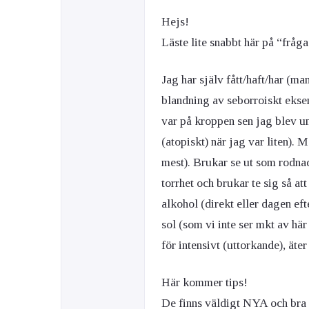
Hejs!
Ögon & Öron
Läste lite snabbt här på “fråg
Övervikt
Jag har själv fått/haft/har (ma
blandning av seborroiskt ekse
var på kroppen sen jag blev u
(atopiskt) när jag var liten). 
mest). Brukar se ut som rodnad 
torrhet och brukar te sig så at
alkohol (direkt eller dagen eft
sol (som vi inte ser mkt av här
för intensivt (uttorkande), äte
Här kommer tips!
De finns väldigt NYA och b