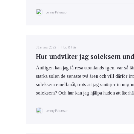
Jenny Petersson
31 mars, 2022
Hud & Hår
Hur undviker jag soleksem und
Äntligen kan jag få resa utomlands igen, var så lä
starka solen de senaste två åren och vill därför int
soleksem emellanåt, trots att jag smörjer in mig 
soleksem? Och hur kan jag hjälpa huden att återhäm
Jenny Petersson