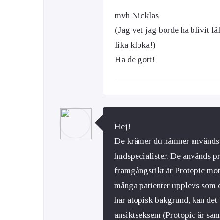
mvh Nicklas
(Jag vet jag borde ha blivit lä
lika kloka!)
Ha de gott!
Hej!
De krämer du nämner används s
hudspecialister. De används pr
framgångsrikt är Protopic mot 
många patienter upplevs som e
har atopisk bakgrund, kan det v
ansiktseksem (Protopic är san