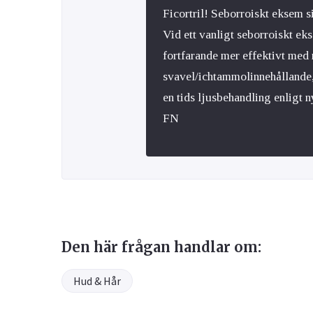
Ficortril! Seborroiskt eksem s
Vid ett vanligt seborroiskt ek
fortfarande mer effektivt med
svavel/ichtammolinnehållande,
en tids ljusbehandling enligt n
FN
Den här frågan handlar om:
Hud & Hår