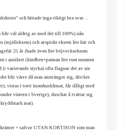
adoktorn” och hittade inga riktigt bra svar…
n blir väl aldrig av med det till 100%) nån
m (mjälleksem) och atopiskt eksem lite här och
ngefär 25 år (hade även lite böjveckseksem
Men i ansiktet (kindben+pannan lite runt munnen
(i varierande styrka) ofta flagnar det av sin
t det blir värre då man anstränger sig, dricker
er), vistas i torrt inomhusklimat, får dåligt med
 under vintern i Sverige), duschar å tvättar sig
r kryddstark mat).
ra krämer + salvor UTAN KORTISON som man