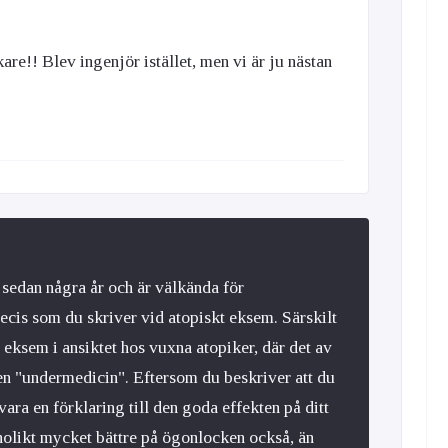
kare!! Blev ingenjör istället, men vi är ju nästan
edan några år och är välkända för
ecis som du skriver vid atopiskt eksem. Särskilt
eksem i ansiktet hos vuxna atopiker, där det av
n "undermedicin". Eftersom du beskriver att du
ara en förklaring till den goda effekten på ditt
nolikt mycket bättre på ögonlocken också, än