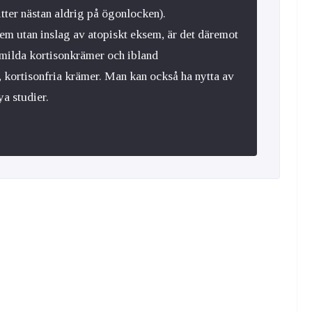
itter nästan aldrig på ögonlocken).
sem utan inslag av atopiskt eksem, är det däremot
 milda kortisonkrämer och ibland
 kortisonfria krämer. Man kan också ha nytta av
ya studier.