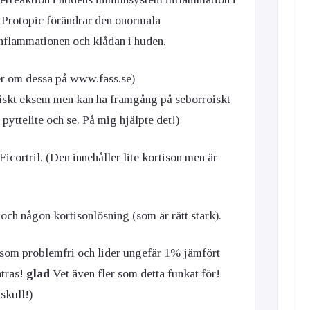
. Protopic förändrar den onormala
nflammationen och klådan i huden.
r om dessa på www.fass.se)
opiskt eksem men kan ha framgång på seborroiskt
 pyttelite och se. På mig hjälpte det!)
icortril. (Den innehåller lite kortison men är
ch någon kortisonlösning (som är rätt stark).
t som problemfri och lider ungefär 1% jämfört
ntras!
glad
Vet även fler som detta funkat för!
skull!)