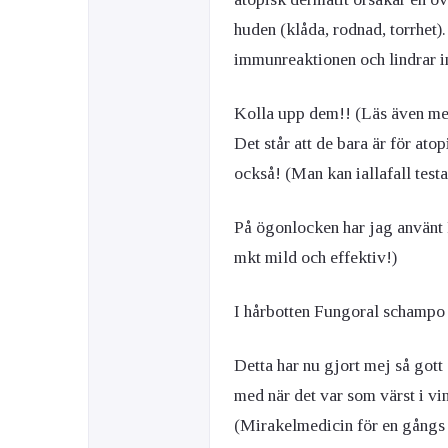
huden (klåda, rodnad, torrhet)
immunreaktionen och lindrar i
Kolla upp dem!! (Läs även me
Det står att de bara är för at
också! (Man kan iallafall testa
På ögonlocken har jag använt F
mkt mild och effektiv!)
I hårbotten Fungoral schampo o
Detta har nu gjort mej så got
med när det var som värst i vi
(Mirakelmedicin för en gångs 