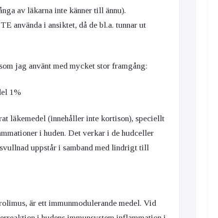
nga av läkarna inte känner till ännu).
E använda i ansiktet, då de bl.a. tunnar ut
el som jag använt med mycket stor framgång:
del 1%
rat läkemedel (innehåller inte kortison), speciellt
lammationer i huden. Det verkar i de hudceller
svullnad uppstår i samband med lindrigt till
krolimus, är ett immunmodulerande medel. Vid
verreaktion i hudens immunsystem inflammation i