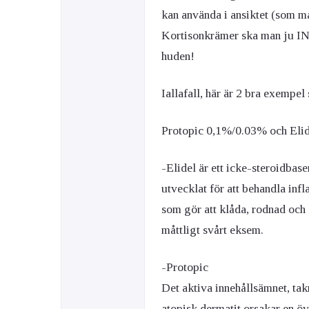
kan använda i ansiktet (som må
Kortisonkrämer ska man ju INT
huden!
Iallafall, här är 2 bra exemp
Protopic 0,1%/0.03% och Eli
-Elidel är ett icke-steroidbase
utvecklat för att behandla inf
som gör att klåda, rodnad och 
måttligt svårt eksem.
-Protopic
Det aktiva innehållsämnet, ta
atopisk dermatit orsakar en ö