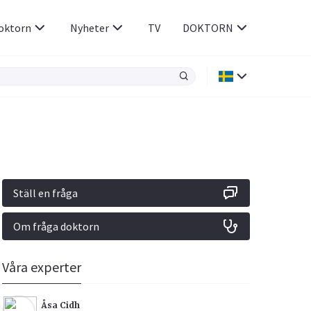
oktorn
Nyheter
TV
DOKTORN
Hjärnan & Nerver
Infektioner &
Vacciner
Hjärta & Kärl
din
e besvara
Hud & Hår
ar
n
Ställ en fråga
Rökavvänjning
Sex & Samliv
Om fråga doktorn
Rörelseapparaten
Sömn & Stress
icy.
Våra experter
Åsa Cidh