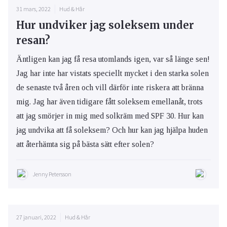
31 mars, 2022
Hud & Hår
Hur undviker jag soleksem under
resan?
Äntligen kan jag få resa utomlands igen, var så länge sen!
Jag har inte har vistats speciellt mycket i den starka solen
de senaste två åren och vill därför inte riskera att bränna
mig. Jag har även tidigare fått soleksem emellanåt, trots
att jag smörjer in mig med solkräm med SPF 30. Hur kan
jag undvika att få soleksem? Och hur kan jag hjälpa huden
att återhämta sig på bästa sätt efter solen?
Jenny Petersson
27 januari, 2022
Hud & Hår