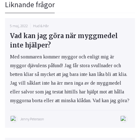
Liknande frågor
5 maj, 2022
Hud & Hår
Vad kan jag göra när myggmedel
inte hjälper?
Med sommaren kommer myggor och enligt mig är
myggor djävulens påfund! Jag får stora svullnader och
betten kliar så mycket att jag bara inte kan låta bli att klia.
Jag vill såklart inte ha ärr men inga av de myggmedel
eller salvor som jag testat hittills har hjälpt mot att hålla
myggorna borta eller att minska klådan. Vad kan jag göra?
Jenny Petersson