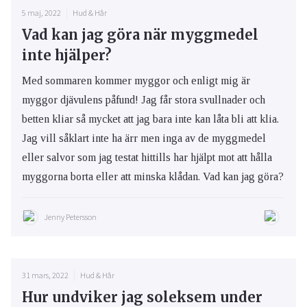
5 maj, 2022
Hud & Hår
Vad kan jag göra när myggmedel
inte hjälper?
Med sommaren kommer myggor och enligt mig är
myggor djävulens påfund! Jag får stora svullnader och
betten kliar så mycket att jag bara inte kan låta bli att klia.
Jag vill såklart inte ha ärr men inga av de myggmedel
eller salvor som jag testat hittills har hjälpt mot att hålla
myggorna borta eller att minska klådan. Vad kan jag göra?
Jenny Petersson
31 mars, 2022
Hud & Hår
Hur undviker jag soleksem under