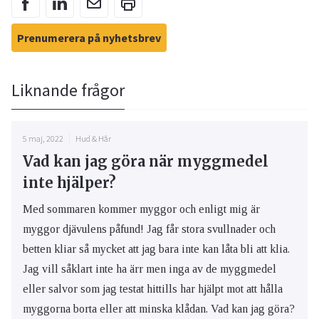
Prenumerera på nyhetsbrev
Liknande frågor
5 maj, 2022
Hud & Hår
Vad kan jag göra när myggmedel
inte hjälper?
Med sommaren kommer myggor och enligt mig är
myggor djävulens påfund! Jag får stora svullnader och
betten kliar så mycket att jag bara inte kan låta bli att klia.
Jag vill såklart inte ha ärr men inga av de myggmedel
eller salvor som jag testat hittills har hjälpt mot att hålla
myggorna borta eller att minska klådan. Vad kan jag göra?