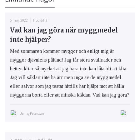
5 maj, 2022
Hud & Hår
Vad kan jag göra när myggmedel
inte hjälper?
Med sommaren kommer myggor och enligt mig är
myggor djävulens påfund! Jag får stora svullnader och
betten kliar så mycket att jag bara inte kan låta bli att klia.
Jag vill såklart inte ha ärr men inga av de myggmedel
eller salvor som jag testat hittills har hjälpt mot att hålla
myggorna borta eller att minska klådan. Vad kan jag göra?
Jenny Petersson
31 mars, 2022
Hud & Hår