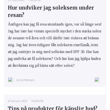
Hur undviker jag soleksem under
resan?
Äntligen kan jag få resa utomlands igen, var så länge sen!
Jag har inte har vistats speciellt mycket i den starka solen
de senaste två åren och vill därför inte riskera att bränna
mig. Jag har även tidigare fått soleksem emellanåt, trots
att jag smörjer in mig med solkräm med SPF 30. Hur kan
jag undvika att få soleksem? Och hur kan jag hjälpa huden
att återhämta sig på bästa sätt efter solen?
Jenny Petersson
27 januari, 2022
Hud & Hår
Tips på produkter för känslig hud?