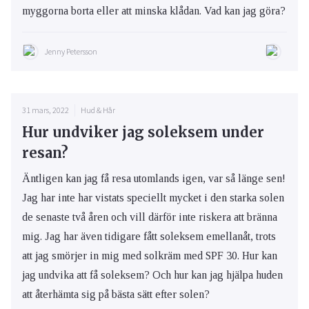
myggorna borta eller att minska klådan. Vad kan jag göra?
Jenny Petersson
31 mars, 2022
Hud & Hår
Hur undviker jag soleksem under
resan?
Äntligen kan jag få resa utomlands igen, var så länge sen!
Jag har inte har vistats speciellt mycket i den starka solen
de senaste två åren och vill därför inte riskera att bränna
mig. Jag har även tidigare fått soleksem emellanåt, trots
att jag smörjer in mig med solkräm med SPF 30. Hur kan
jag undvika att få soleksem? Och hur kan jag hjälpa huden
att återhämta sig på bästa sätt efter solen?