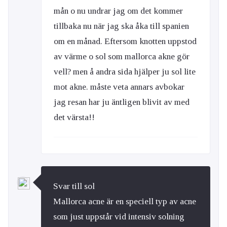
mån o nu undrar jag om det kommer
tillbaka nu när jag ska åka till spanien
om en månad. Eftersom knotten uppstod
av värme o sol som mallorca akne gör
vell? men å andra sida hjälper ju sol lite
mot akne. måste veta annars avbokar
jag resan har ju äntligen blivit av med
det värsta!!
Svar till sol
Mallorca acne är en speciell typ av acne
som just uppstår vid intensiv solning