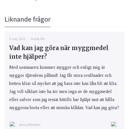
Liknande frågor
5 maj, 2022
Hud & Hår
Vad kan jag göra när myggmedel
inte hjälper?
Med sommaren kommer myggor och enligt mig är
myggor djävulens påfund! Jag får stora svullnader och
betten kliar så mycket att jag bara inte kan låta bli att klia.
Jag vill såklart inte ha ärr men inga av de myggmedel
eller salvor som jag testat hittills har hjälpt mot att hålla
myggorna borta eller att minska klådan. Vad kan jag göra?
Jenny Petersson