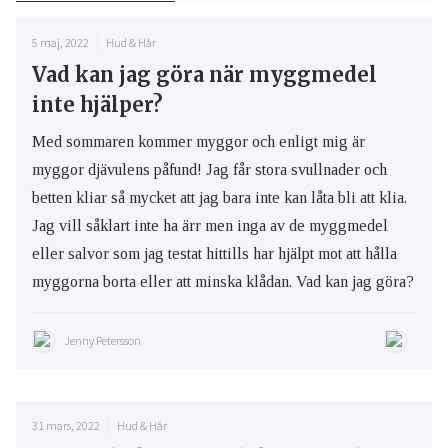
5 maj, 2022
Hud & Hår
Vad kan jag göra när myggmedel
inte hjälper?
Med sommaren kommer myggor och enligt mig är
myggor djävulens påfund! Jag får stora svullnader och
betten kliar så mycket att jag bara inte kan låta bli att klia.
Jag vill såklart inte ha ärr men inga av de myggmedel
eller salvor som jag testat hittills har hjälpt mot att hålla
myggorna borta eller att minska klådan. Vad kan jag göra?
Jenny Petersson
31 mars, 2022
Hud & Hår