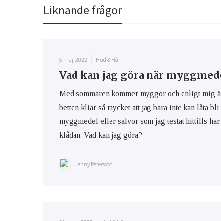
Liknande frågor
5 maj, 2022
Hud & Hår
Vad kan jag göra när myggmedel
Med sommaren kommer myggor och enligt mig är m
betten kliar så mycket att jag bara inte kan låta bli
myggmedel eller salvor som jag testat hittills har 
klådan. Vad kan jag göra?
Jenny Petersson