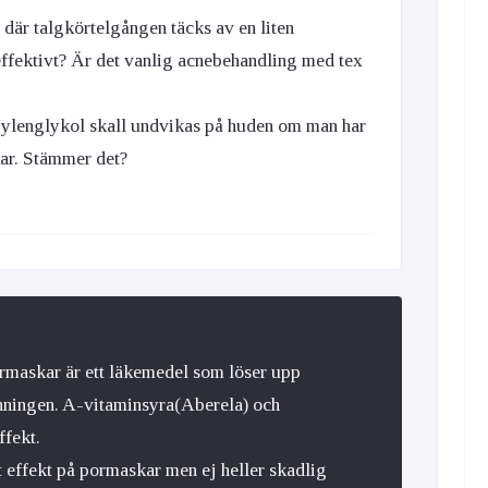
där talgkörtelgången täcks av en liten
ffektivt? Är det vanlig acnebehandling med tex
opylenglykol skall undvikas på huden om man har
r. Stämmer det?
rmaskar är ett läkemedel som löser upp
nningen. A-vitaminsyra(Aberela) och
ffekt.
 effekt på pormaskar men ej heller skadlig