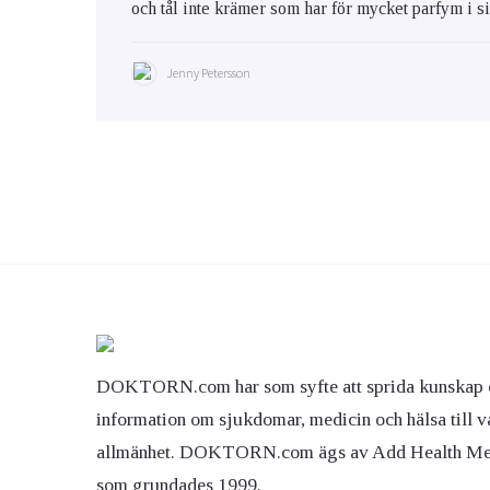
och tål inte krämer som har för mycket parfym i s
Jenny Petersson
DOKTORN.com har som syfte att sprida kunskap 
information om sjukdomar, medicin och hälsa till v
allmänhet. DOKTORN.com ägs av Add Health M
som grundades 1999.