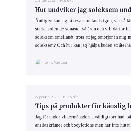
31 mars, 2022
Hud & Hår
Hur undviker jag soleksem und
Äntligen kan jag få resa utomlands igen, var så lä
starka solen de senaste två åren och vill därför int
soleksem emellanåt, trots att jag smörjer in mig 
soleksem? Och hur kan jag hjälpa huden att återhäm
Jenny Petersson
27 januari, 2022
Hud & Hår
Tips på produkter för känslig 
Jag får under vintermånaderna väldigt torr hud, bå
ansiktskrämer och bodylotions men har inte hittat