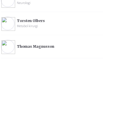
Neurologi
Torsten Olbers
Metabol kirurgi
Thomas Magnusson