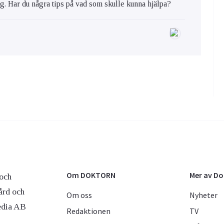
ig. Har du några tips på vad som skulle kunna hjälpa?
Om DOKTORN
Mer av D
och
ård och
Om oss
Nyheter
edia AB
Redaktionen
TV