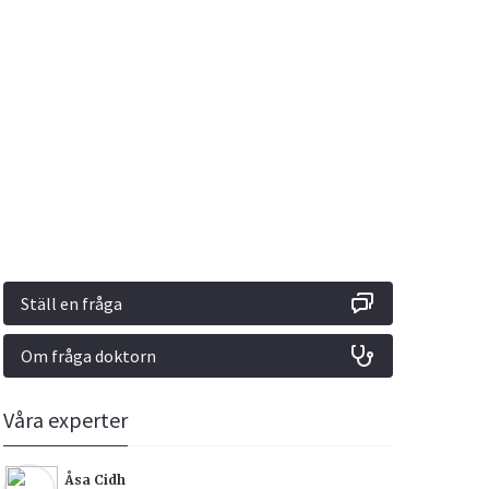
Vacciner
Hjärta & Kärl
Hud & Hår
Rökavvänjning
Sex & Samliv
din
e besvara
Rörelseapparaten
Sömn & Stress
ar
n
Ställ en fråga
Om fråga doktorn
icy.
Våra experter
Åsa Cidh