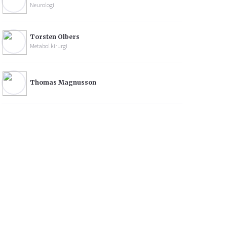
Neurologi
Torsten Olbers
Metabol kirurgi
Thomas Magnusson