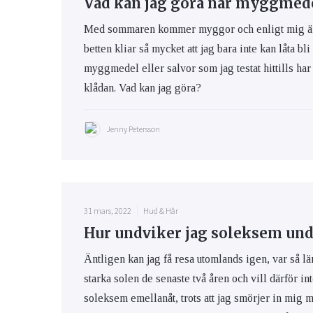
Vad kan jag göra när myggmedel
Med sommaren kommer myggor och enligt mig är m
betten kliar så mycket att jag bara inte kan låta bli
myggmedel eller salvor som jag testat hittills har 
klådan. Vad kan jag göra?
Jenny Petersson
31 mars, 2022
Hud & Hår
Hur undviker jag soleksem und
Äntligen kan jag få resa utomlands igen, var så lä
starka solen de senaste två åren och vill därför int
soleksem emellanåt, trots att jag smörjer in mig 