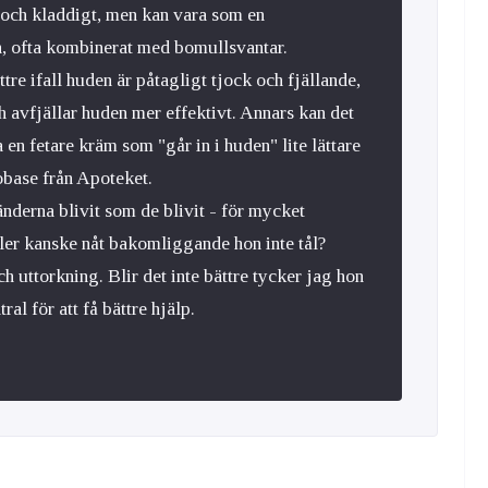
t och kladdigt, men kan vara som en
en, ofta kombinerat med bomullsvantar.
tre ifall huden är påtagligt tjock och fjällande,
 avfjällar huden mer effektivt. Annars kan det
en fetare kräm som "går in i huden" lite lättare
obase från Apoteket.
nderna blivit som de blivit - för mycket
ller kanske nåt bakomliggande hon inte tål?
 uttorkning. Blir det inte bättre tycker jag hon
al för att få bättre hjälp.