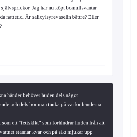
 självsprickor. Jag har nu köpt bomullsvantar
nda nattetid. Är salicylsyrevaselin bättre? Eller
?
kna händer behöver huden dels något
nde och dels bör man tänka på varför händerna
 som ett "fettskikt" som förhindrar huden från att
 vattnet stannar kvar och på sikt mjukar upp