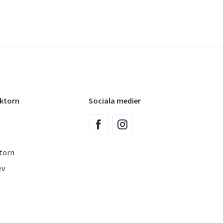
oktorn
Sociala medier
torn
ev