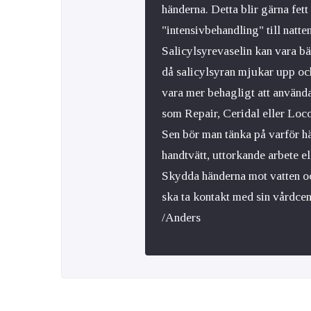
händerna. Detta blir gärna fet
"intensivbehandling" till natt
Salicylsyrevaselin kan vara bät
då salicylsyran mjukar upp och
vara mer behagligt att använda 
som Repair, Ceridal eller Loc
Sen bör man tänka på varför hä
handtvätt, uttorkande arbete e
Skydda händerna mot vatten och
ska ta kontakt med sin vårdcentr
/Anders