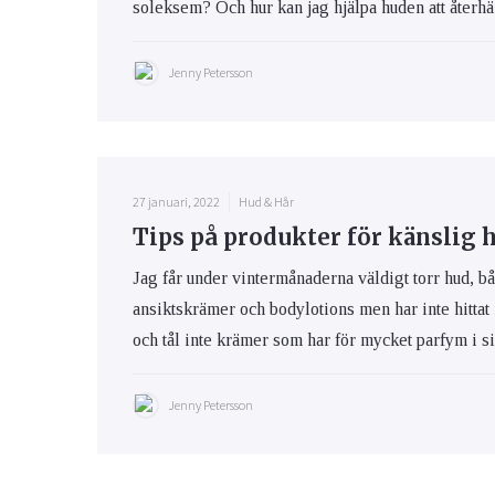
soleksem? Och hur kan jag hjälpa huden att återhäm
Jenny Petersson
27 januari, 2022
Hud & Hår
Tips på produkter för känslig 
Jag får under vintermånaderna väldigt torr hud, bå
ansiktskrämer och bodylotions men har inte hittat
och tål inte krämer som har för mycket parfym i s
Jenny Petersson