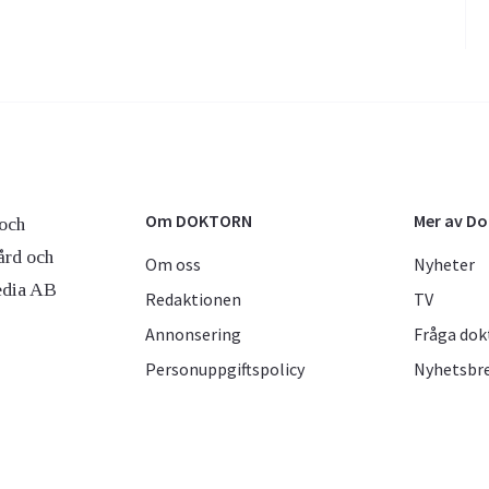
Om DOKTORN
Mer av D
och
ård och
Om oss
Nyheter
edia AB
Redaktionen
TV
Annonsering
Fråga dok
Personuppgiftspolicy
Nyhetsbr