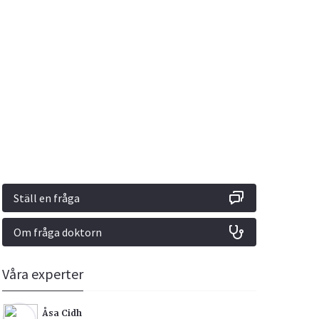
Vacciner
Hjärta & Kärl
Hud & Hår
Rökavvänjning
Sex & Samliv
din
e besvara
Rörelseapparaten
Sömn & Stress
ar
n
Ställ en fråga
Om fråga doktorn
icy.
Våra experter
Åsa Cidh