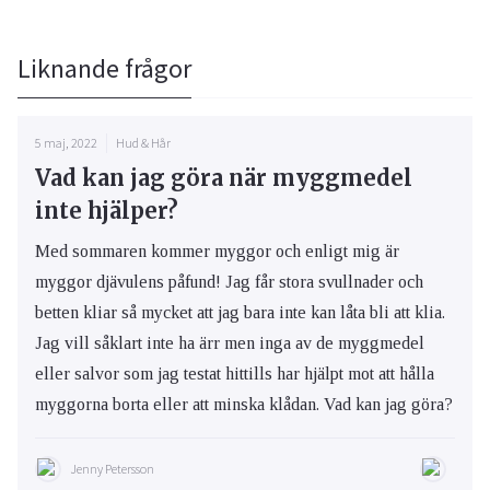
Liknande frågor
5 maj, 2022
Hud & Hår
Vad kan jag göra när myggmedel
inte hjälper?
Med sommaren kommer myggor och enligt mig är
myggor djävulens påfund! Jag får stora svullnader och
betten kliar så mycket att jag bara inte kan låta bli att klia.
Jag vill såklart inte ha ärr men inga av de myggmedel
eller salvor som jag testat hittills har hjälpt mot att hålla
myggorna borta eller att minska klådan. Vad kan jag göra?
Jenny Petersson