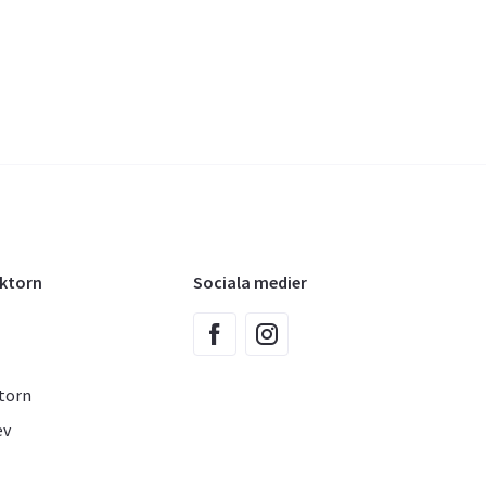
oktorn
Sociala medier
torn
ev