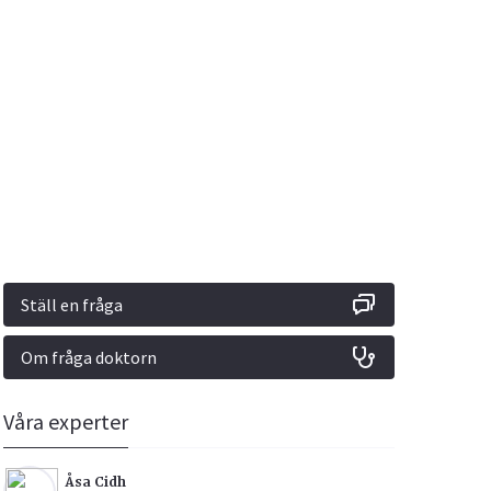
Vacciner
Hjärta & Kärl
Hud & Hår
Rökavvänjning
Sex & Samliv
din
e besvara
Rörelseapparaten
Sömn & Stress
ar
n
Ställ en fråga
Om fråga doktorn
icy.
Våra experter
Åsa Cidh