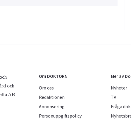
Om DOKTORN
Mer av D
och
ård och
Om oss
Nyheter
edia AB
Redaktionen
TV
Annonsering
Fråga dok
Personuppgiftspolicy
Nyhetsbr