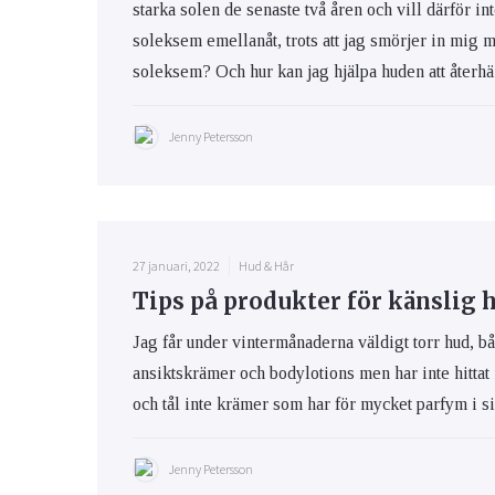
starka solen de senaste två åren och vill därför int
soleksem emellanåt, trots att jag smörjer in mig 
soleksem? Och hur kan jag hjälpa huden att återhäm
Jenny Petersson
27 januari, 2022
Hud & Hår
Tips på produkter för känslig 
Jag får under vintermånaderna väldigt torr hud, bå
ansiktskrämer och bodylotions men har inte hittat
och tål inte krämer som har för mycket parfym i s
Jenny Petersson