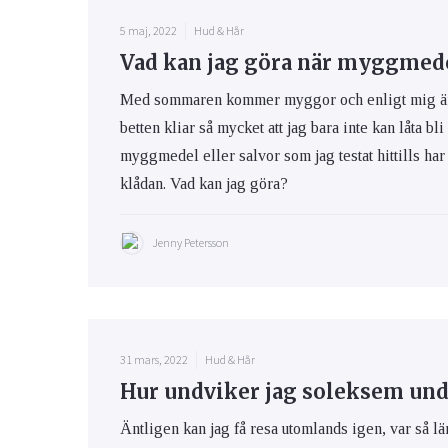
5 maj, 2022
Hud & Hår
Vad kan jag göra när myggmedel
Med sommaren kommer myggor och enligt mig är m
betten kliar så mycket att jag bara inte kan låta bli
myggmedel eller salvor som jag testat hittills har 
klådan. Vad kan jag göra?
Jenny Petersson
31 mars, 2022
Hud & Hår
Hur undviker jag soleksem und
Äntligen kan jag få resa utomlands igen, var så lä