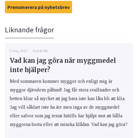
Prenumerera på nyhetsbrev
Liknande frågor
5 maj, 2022
Hud & Hår
Vad kan jag göra när myggmedel
inte hjälper?
Med sommaren kommer myggor och enligt mig är
myggor djävulens påfund! Jag får stora svullnader och
betten kliar så mycket att jag bara inte kan låta bli att klia.
Jag vill såklart inte ha ärr men inga av de myggmedel
eller salvor som jag testat hittills har hjälpt mot att hålla
myggorna borta eller att minska klådan. Vad kan jag göra?