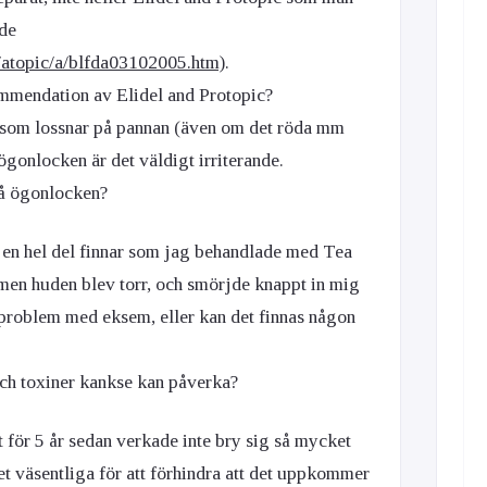
nde
d/atopic/a/blfda03102005.htm)
.
ommendation av Elidel and Protopic?
d som lossnar på pannan (även om det röda mm
ögonlocken är det väldigt irriterande.
å ögonlocken?
g en hel del finnar som jag behandlade med Tea
 men huden blev torr, och smörjde knappt in mig
 problem med eksem, eller kan det finnas någon
ch toxiner kankse kan påverka?
 för 5 år sedan verkade inte bry sig så mycket
et väsentliga för att förhindra att det uppkommer