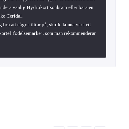
endera vanlig Hydrokortisonkräm eller bara en
ske Ceridal.
 bra att någon tittar på, skulle kunna vara ett
lgkörtel-födelsemärke", som man rekommenderar