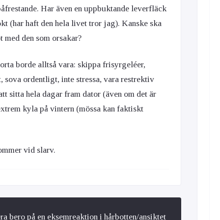
 påfrestande. Har även en uppbuktande leverfläck
kt (har haft den hela livet tror jag). Kanske ska
ot med den som orsakar?
orta borde alltså vara: skippa frisyrgeléer,
sova ordentligt, inte stressa, vara restrektiv
t sitta hela dagar fram dator (även om det är
xtrem kyla på vintern (mössa kan faktiskt
ommer vid slarv.
a bero på en eksemreaktion i hårbotten/ansiktet