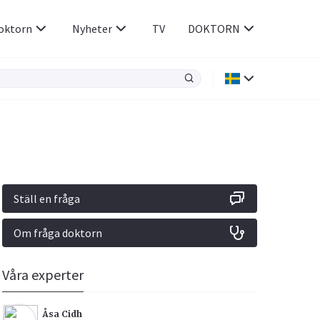
oktorn
Nyheter
TV
DOKTORN
Hjärnan & Nerver
Infektioner &
Vacciner
Hjärta & Kärl
din
e besvara
Hud & Hår
ar
n
Ställ en fråga
Rökavvänjning
Sex & Samliv
Om fråga doktorn
Rörelseapparaten
Sömn & Stress
icy.
Våra experter
Åsa Cidh