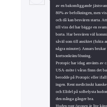
av en bakomliggande jästsvam
80% av befolkningen, men viss
och då kan besvären starta. A
till viss del har bägge en sv
borta. Har besvären väl kommi
såväl som till ansiktet (fukta 
några minuter). Annars bruka
kortsonkräm/lösning.
Protopic har idag använts av ca
USA-möte i våras finns det ba
berodde på Protopic eller ifall 
ingen. Rent medicinskt kanske
och Elidel på solbelysta hudo
den många gånger bra.
Huden runt ögonen är lite kän