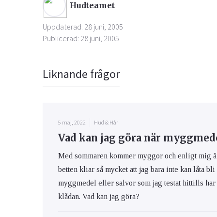
Hudteamet
Uppdaterad: 28 juni, 2005
Publicerad: 28 juni, 2005
Liknande frågor
5 maj, 2022
Hud & Hår
Vad kan jag göra när myggmedel
Med sommaren kommer myggor och enligt mig är m
betten kliar så mycket att jag bara inte kan låta bli
myggmedel eller salvor som jag testat hittills har 
klådan. Vad kan jag göra?