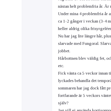
nästan helt problemfria år. Är 
Under mina 4 problemfria år a
Ögon & Öron
ca 1-2 gånger i veckan (3-4 m
Övervikt
heller aldrig olika frisyrgelée
Nu har jag lite längre hår, plu
slarvade med Fungoral. Slarv
jobbet.
Hårbottnen blev väldig fet, o
etc.
Fick vänta ca 5 veckor innan t
lyckades behandla det tempor
sommaren har jag dock fått pr
fortfarande är 5 veckors vänte
själv?
Jag vill ej använda kortisonpr