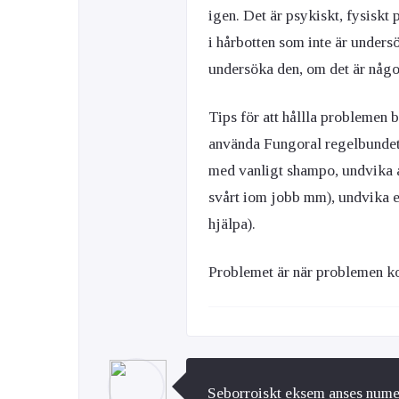
igen. Det är psykiskt, fysiskt
i hårbotten som inte är undersö
undersöka den, om det är någ
Tips för att hållla problemen b
använda Fungoral regelbundet, 
med vanligt shampo, undvika at
svårt iom jobb mm), undvika e
hjälpa).
Problemet är när problemen k
Seborroiskt eksem anses numer