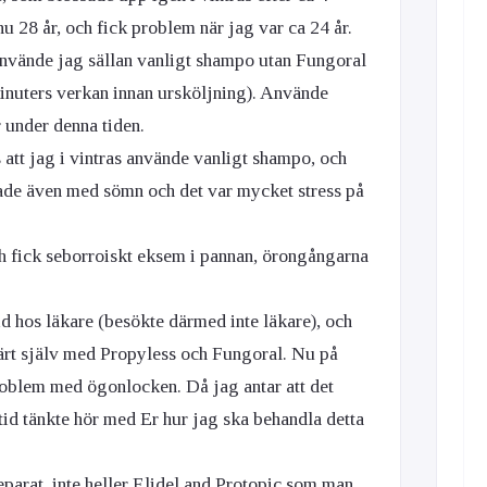
nu 28 år, och fick problem när jag var ca 24 år.
nvände jag sällan vanligt shampo utan Fungoral
inuters verkan innan ursköljning). Använde
r under denna tiden.
s att jag i vintras använde vanligt shampo, och
ade även med sömn och det var mycket stress på
ch fick seborroiskt eksem i pannan, örongångarna
id hos läkare (besökte därmed inte läkare), och
ärt själv med Propyless och Fungoral. Nu på
oblem med ögonlocken. Då jag antar att det
tid tänkte hör med Er hur jag ska behandla detta
eparat, inte heller Elidel and Protopic som man