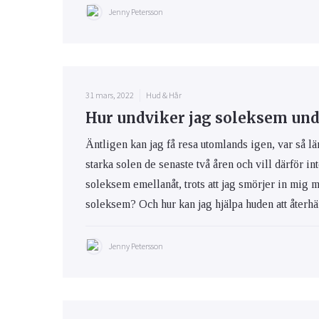
Jenny Petersson
31 mars, 2022
Hud & Hår
Hur undviker jag soleksem und
Äntligen kan jag få resa utomlands igen, var så lä
starka solen de senaste två åren och vill därför int
soleksem emellanåt, trots att jag smörjer in mig 
soleksem? Och hur kan jag hjälpa huden att återhäm
Jenny Petersson