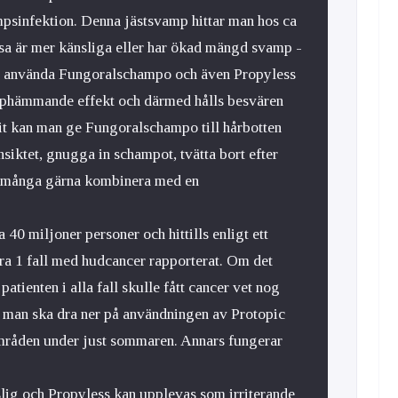
psinfektion. Denna jästsvamp hittar man hos ca
a är mer känsliga eller har ökad mängd svamp -
tt använda Fungoralschampo och även Propyless
amphämmande effekt och därmed hålls besvären
t kan man ge Fungoralschampo till hårbotten
ansiktet, gnugga in schampot, tvätta bort efter
r många gärna kombinera med en
 40 miljoner personer och hittills enligt ett
ra 1 fall med hudcancer rapporterat. Om det
patienten i alla fall skulle fått cancer vet nog
 man ska dra ner på användningen av Protopic
mråden under just sommaren. Annars fungerar
slig och Propyless kan upplevas som irriterande