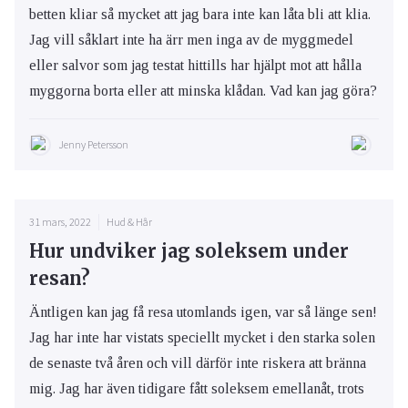
betten kliar så mycket att jag bara inte kan låta bli att klia.
Jag vill såklart inte ha ärr men inga av de myggmedel
eller salvor som jag testat hittills har hjälpt mot att hålla
myggorna borta eller att minska klådan. Vad kan jag göra?
Jenny Petersson
31 mars, 2022
Hud & Hår
Hur undviker jag soleksem under
resan?
Äntligen kan jag få resa utomlands igen, var så länge sen!
Jag har inte har vistats speciellt mycket i den starka solen
de senaste två åren och vill därför inte riskera att bränna
mig. Jag har även tidigare fått soleksem emellanåt, trots